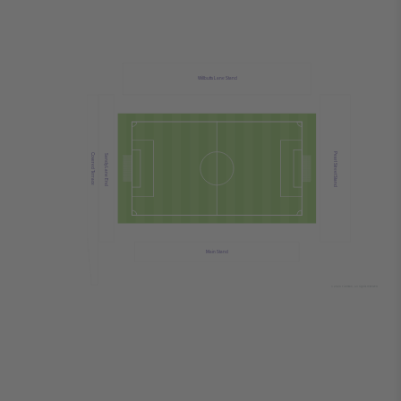
Willbutts Lane Stand
Pearl Street Stand
Covered Terrace
Sandy Lane End
Main Stand
© 2024 Ticombo. All rights reserved