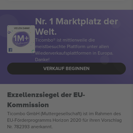
Nr. 1 Marktplatz der
Welt.
VIELEN DANK!
Ticombo® ist mittlerweile die
meistbesuchte Plattform unter allen
Wiederverkaufsplattformen in Europa.
Danke!
VERKAUF BEGINNEN
Exzellenzsiegel der EU-
Kommission
Ticombo GmbH (Muttergesellschaft) ist im Rahmen des
EU-Förderprogramms Horizon 2020 für ihren Vorschlag
Nr. 782393 anerkannt.