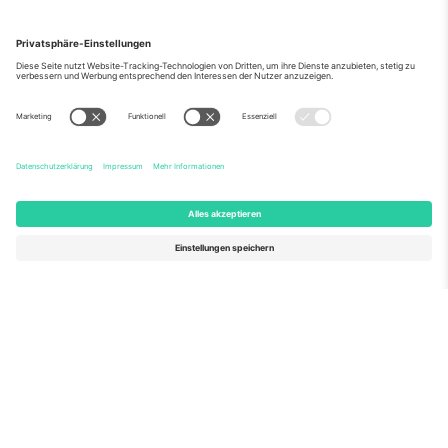
Über Uns
Unternehmensdienstleistungen
Team
Häufig gestellte Fragen
TixProtect
Wie es funktioniert
Impressum
Hotels
Allgemeine Geschäftsbedingungen
WM-Hub
Partnerprogramm
Kontakt
Büros und Support