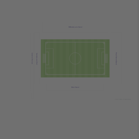
Willbutts Lane Stand
Pearl Street Stand
Covered Terrace
Sandy Lane End
Main Stand
© 2024 Ticombo. All rights reserved