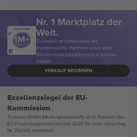
Nr. 1 Marktplatz der
Welt.
VIELEN DANK!
Ticombo® ist mittlerweile die
meistbesuchte Plattform unter allen
Wiederverkaufsplattformen in Europa.
Danke!
VERKAUF BEGINNEN
Exzellenzsiegel der EU-
Kommission
Ticombo GmbH (Muttergesellschaft) ist im Rahmen des
EU-Förderprogramms Horizon 2020 für ihren Vorschlag
Nr. 782393 anerkannt.