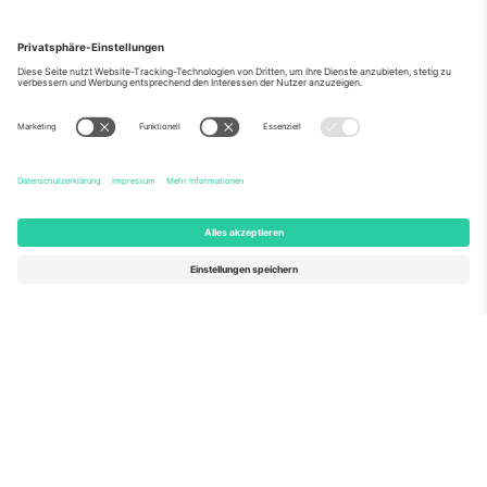
Über Uns
Unternehmensdienstleistungen
Team
Häufig gestellte Fragen
TixProtect
Wie es funktioniert
Impressum
Hotels
Allgemeine Geschäftsbedingungen
WM-Hub
Partnerprogramm
Kontakt
Büros und Support