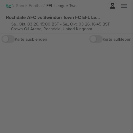
Einloggen
Sport
Football
EFL League Two
Rochdale AFC vs Swindon Town FC EFL League Two tickets
Sa., Okt. 03 26, 15:00 BST
-
Sa., Okt. 03 26, 16:45 BST
Crown Oil Arena,
Rochdale, United Kingdom
Karte ausblenden
Karte aufkleben