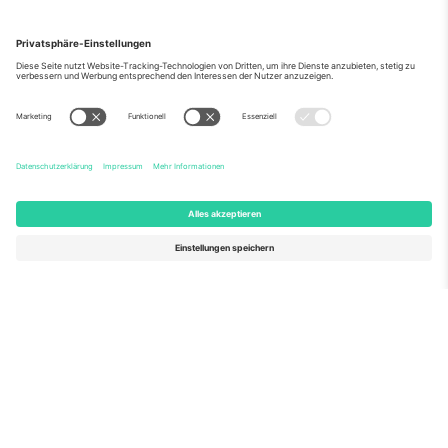
Über Uns
Unternehmensdienstleistungen
Team
Häufig gestellte Fragen
TixProtect
Wie es funktioniert
Impressum
Hotels
Allgemeine Geschäftsbedingungen
WM-Hub
Partnerprogramm
Kontakt
Büros und Support