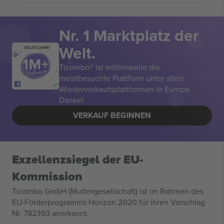
Nr. 1 Marktplatz der
Welt.
VIELEN DANK!
Ticombo® ist mittlerweile die
meistbesuchte Plattform unter allen
Wiederverkaufsplattformen in Europa.
Danke!
VERKAUF BEGINNEN
Exzellenzsiegel der EU-
Kommission
Ticombo GmbH (Muttergesellschaft) ist im Rahmen des
EU-Förderprogramms Horizon 2020 für ihren Vorschlag
Nr. 782393 anerkannt.