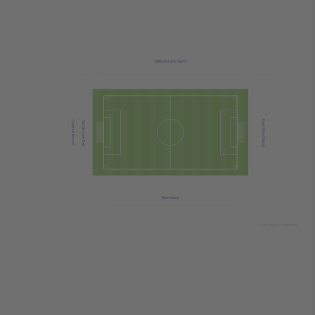
Willbutts Lane Stand
Pearl Street Stand
Covered Terrace
Sandy Lane End
Main Stand
© 2024 Ticombo. All rights reserved