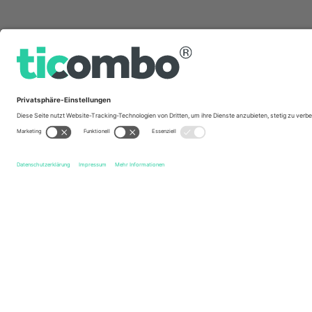
Schnelle Links
Rotherham United FC
Tickets
Accrington Stanley FC
T