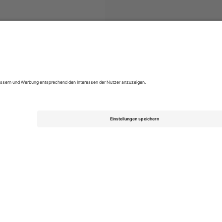
ickets
EFL League Two
Tickets