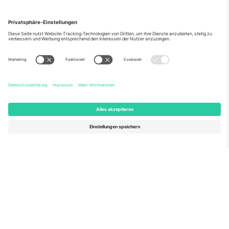
Über Uns
Unternehmensdienstleistungen
Team
Häufig gestellte Fragen
TixProtect
Wie es funktioniert
Impressum
Hotels
Allgemeine Geschäftsbedingungen
WM-Hub
Partnerprogramm
Kontakt
Büros und Support