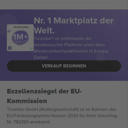
Nr. 1 Marktplatz der
Welt.
VIELEN DANK!
Ticombo® ist mittlerweile die
meistbesuchte Plattform unter allen
Wiederverkaufsplattformen in Europa.
Danke!
VERKAUF BEGINNEN
Exzellenzsiegel der EU-
Kommission
Ticombo GmbH (Muttergesellschaft) ist im Rahmen des
EU-Förderprogramms Horizon 2020 für ihren Vorschlag
Nr. 782393 anerkannt.