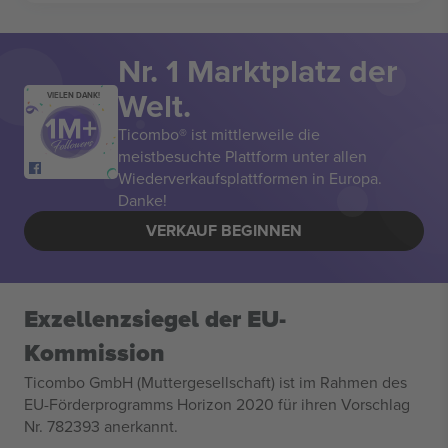
Nr. 1 Marktplatz der
Welt.
VIELEN DANK!
Ticombo® ist mittlerweile die
meistbesuchte Plattform unter allen
Wiederverkaufsplattformen in Europa.
Danke!
VERKAUF BEGINNEN
Exzellenzsiegel der EU-
Kommission
Ticombo GmbH (Muttergesellschaft) ist im Rahmen des
EU-Förderprogramms Horizon 2020 für ihren Vorschlag
Nr. 782393 anerkannt.