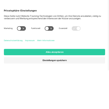
Über Uns
Unternehmensdienstleistungen
Team
Häufig gestellte Fragen
TixProtect
Wie es funktioniert
Impressum
Hotels
Allgemeine Geschäftsbedingungen
WM-Hub
Partnerprogramm
Kontakt
Büros und Support