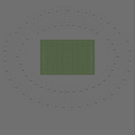
10G
11G
9G
12G
8G
13G
7G
14G
6G
15G
5G
10D
11D
9D
12D
8D
13D
7D
4G
16G
14D
6D
3G
17G
15D
5D
2G
3D
17D
18G
1G
2D
18D
19D
1D
19G
40G
20D
40D
39G
20G
21D
39D
38D
22D
38G
21G
37D
23D
37G
22G
36D
24D
35D
25D
34D
26D
36G
23G
33D
27D
32D
28D
29D
31D
30D
35G
24G
34G
25G
33G
26G
32G
27G
31G
28G
30G
29G