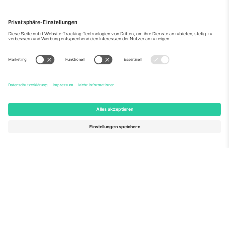
Über Uns
Unternehmensdienstleistungen
Team
Häufig gestellte Fragen
TixProtect
Wie es funktioniert
Impressum
Hotels
Allgemeine Geschäftsbedingungen
WM-Hub
Partnerprogramm
Kontakt
Büros und Support