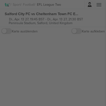
Einloggen
Sport
Football
EFL League Two
Salford City FC vs Cheltenham Town FC EFL League Two tickets
Di., Apr. 13 27, 19:45 BST
-
Di., Apr. 13 27, 21:30 BST
Peninsula Stadium,
Salford, United Kingdom
Karte ausblenden
Karte aufkleben