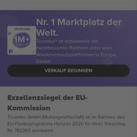
Nr. 1 Marktplatz der
Welt.
VIELEN DANK!
Ticombo® ist mittlerweile die
meistbesuchte Plattform unter allen
Wiederverkaufsplattformen in Europa.
Danke!
VERKAUF BEGINNEN
Exzellenzsiegel der EU-
Kommission
Ticombo GmbH (Muttergesellschaft) ist im Rahmen des
EU-Förderprogramms Horizon 2020 für ihren Vorschlag
Nr. 782393 anerkannt.