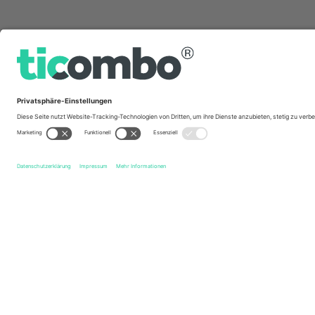
Schnelle Links
Santos FC
Tickets
Grêmio FBPA
Tickets
Campeonat