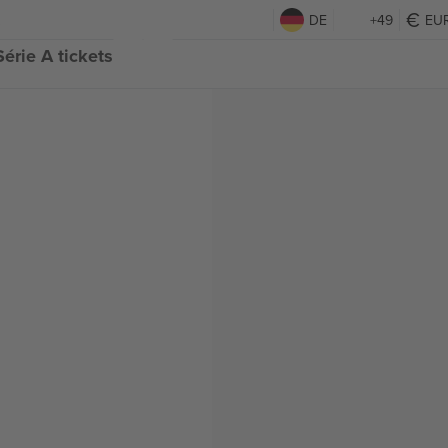
DE
+49
EU
érie A tickets