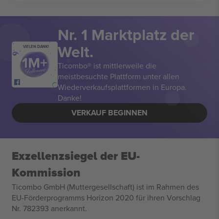
Nr. 1 Marktplatz der
Welt.
VIELEN DANK!
Ticombo® ist mittlerweile die
meistbesuchte Plattform unter allen
Wiederverkaufsplattformen in Europa.
Danke!
VERKAUF BEGINNEN
Exzellenzsiegel der EU-
Kommission
Ticombo GmbH (Muttergesellschaft) ist im Rahmen des
EU-Förderprogramms Horizon 2020 für ihren Vorschlag
Nr. 782393 anerkannt.