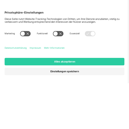
Über Uns
Unternehmensdienstleistungen
Team
Häufig gestellte Fragen
TixProtect
Wie es funktioniert
Impressum
Hotels
Allgemeine Geschäftsbedingungen
WM-Hub
Partnerprogramm
Kontakt
Büros und Support