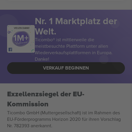
Nr. 1 Marktplatz der
Welt.
VIELEN DANK!
Ticombo® ist mittlerweile die
meistbesuchte Plattform unter allen
Wiederverkaufsplattformen in Europa.
Danke!
VERKAUF BEGINNEN
Exzellenzsiegel der EU-
Kommission
Ticombo GmbH (Muttergesellschaft) ist im Rahmen des
EU-Förderprogramms Horizon 2020 für ihren Vorschlag
Nr. 782393 anerkannt.