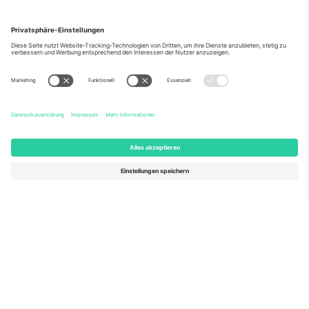
Über Uns
Unternehmensdienstleistungen
Team
Häufig gestellte Fragen
TixProtect
Wie es funktioniert
Impressum
Hotels
Allgemeine Geschäftsbedingungen
WM-Hub
Partnerprogramm
Kontakt
Büros und Support