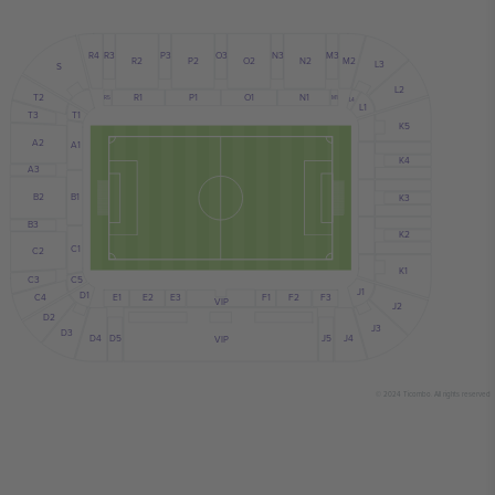
R3
N3
R4
P3
M3
O3
R2
O2
P2
N2
M2
L3
S
L2
R1
P1
N1
O1
T2
R5
M1
L4
L1
T1
T3
K5
A2
A1
K4
A3
B2
B1
K3
B3
K2
C1
C2
K1
C3
C5
J1
D1
C4
F3
E1
F2
E3
E2
F1
VIP
J2
D2
J3
D3
J4
J5
D4
D5
VIP
© 2024 Ticombo. All rights reserved