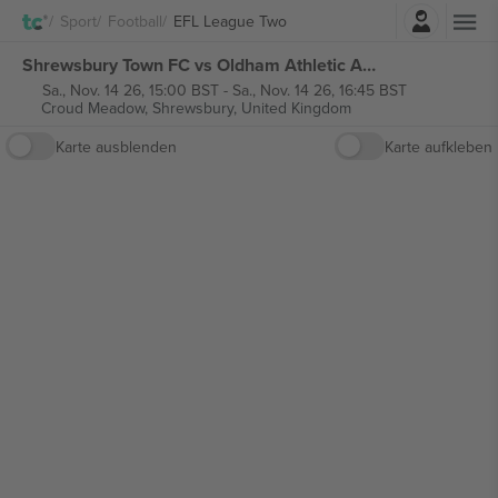
Einloggen
Sport
Football
EFL League Two
Shrewsbury Town FC vs Oldham Athletic AFC EFL League Two tickets
Sa., Nov. 14 26, 15:00 BST
-
Sa., Nov. 14 26, 16:45 BST
Croud Meadow,
Shrewsbury, United Kingdom
Karte ausblenden
Karte aufkleben