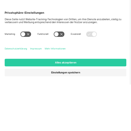
Über Uns
Unternehmensdienstleistungen
Team
Häufig gestellte Fragen
TixProtect
Wie es funktioniert
Impressum
Hotels
Allgemeine Geschäftsbedingungen
WM-Hub
Partnerprogramm
Kontakt
Büros und Support