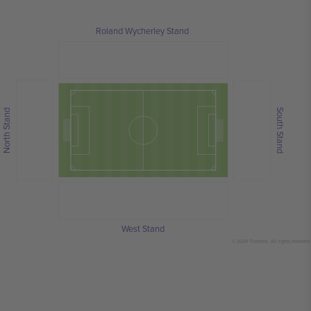
Roland Wycherley Stand
South Stand
North Stand
West Stand
© 2024 Ticombo. All rights reserved