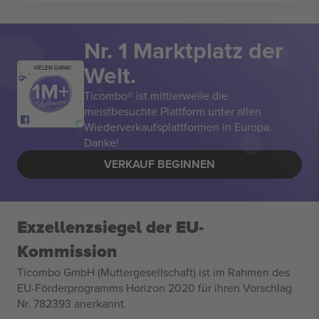
Nr. 1 Marktplatz der
Welt.
VIELEN DANK!
Ticombo® ist mittlerweile die
meistbesuchte Plattform unter allen
Wiederverkaufsplattformen in Europa.
Danke!
VERKAUF BEGINNEN
Exzellenzsiegel der EU-
Kommission
Ticombo GmbH (Muttergesellschaft) ist im Rahmen des
EU-Förderprogramms Horizon 2020 für ihren Vorschlag
Nr. 782393 anerkannt.