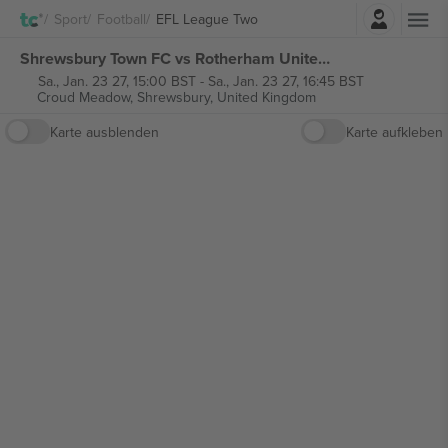
Einloggen
Sport
Football
EFL League Two
Shrewsbury Town FC vs Rotherham United FC EFL League Two tickets
Sa., Jan. 23 27, 15:00 BST
-
Sa., Jan. 23 27, 16:45 BST
Croud Meadow,
Shrewsbury, United Kingdom
Karte ausblenden
Karte aufkleben