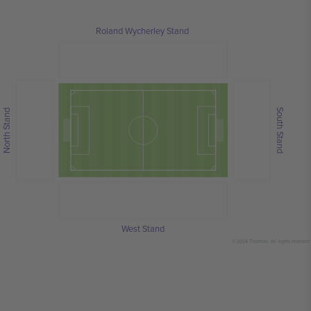
Roland Wycherley Stand
South Stand
North Stand
West Stand
© 2024 Ticombo. All rights reserved