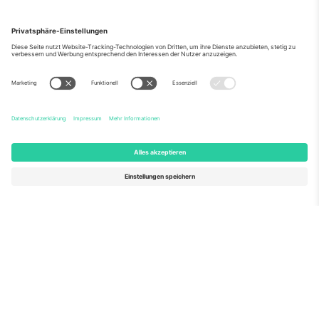
Über Uns
Unternehmensdienstleistungen
Team
Häufig gestellte Fragen
TixProtect
Wie es funktioniert
Impressum
Hotels
Allgemeine Geschäftsbedingungen
WM-Hub
Partnerprogramm
Kontakt
Büros und Support