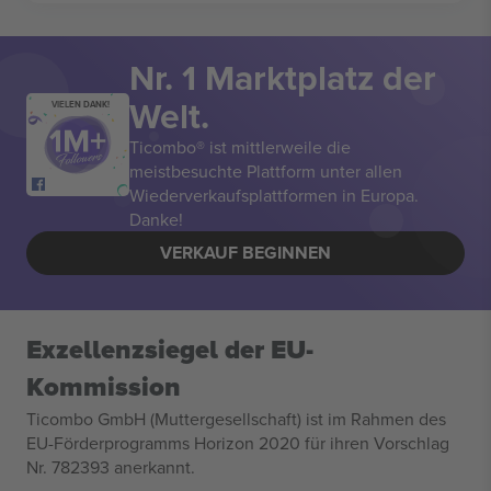
Nr. 1 Marktplatz der
Welt.
VIELEN DANK!
Ticombo® ist mittlerweile die
meistbesuchte Plattform unter allen
Wiederverkaufsplattformen in Europa.
Danke!
VERKAUF BEGINNEN
Exzellenzsiegel der EU-
Kommission
Ticombo GmbH (Muttergesellschaft) ist im Rahmen des
EU-Förderprogramms Horizon 2020 für ihren Vorschlag
Nr. 782393 anerkannt.