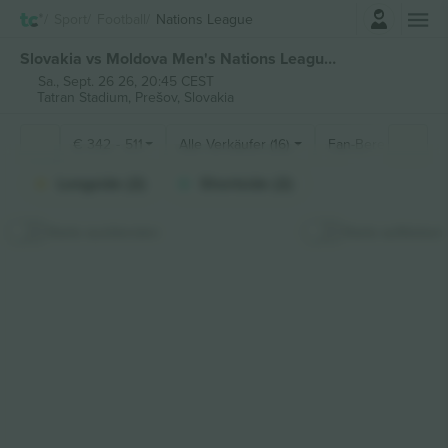
Einloggen
Sport
Football
Nations League
Slovakia vs Moldova Men's Nations League tickets
Sa., Sept. 26 26, 20:45 CEST
Tatran Stadium,
Prešov, Slovakia
€
342
-
511
Alle Verkäufer (16)
Fan-Bereiche
Longside (2)
Shortside (2)
Karte ausblenden
Karte aufkleben