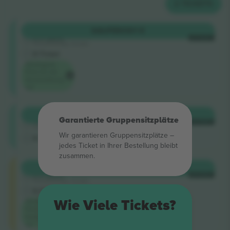
2
TICKETS
Shortside
KAUFEN
361 €
5.0 (220)
JE TICKET
Vertrauenswürdiger Verkäufer
E-Ticket
Niedrigster
Preis für die
Veranstaltung
auf
Shortside
KAUFEN
369 €
Garantierte Gruppensitzplätze
4.9 (757)
JE TICKET
Vertrauenswürdiger Verkäufer
Wir garantieren Gruppensitzplätze –
E-Ticket
jedes Ticket in Ihrer Bestellung bleibt
zusammen.
Longside
KAUFEN
481 €
5.0 (220)
JE TICKET
Vertrauenswürdiger Verkäufer
E-Ticket
Wie Viele Tickets?
Niedrigster
Preis in der
Kategorie
auf