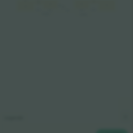
A5
A5
A2
A3
A3
A2
A1
VIP
A4
VIP
VIP L
VIP P
VIP L
VIP P
VIP
SKYBOX
SKYBOX
Legende