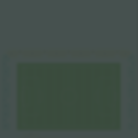
C4
C3
C5
C2
C1
C4
C3
C2
C5
C1
C6
B5
D1
D2
B4
D2
B4
D3
B3
D3
B3
B2
D4
D4
B2
D5
D6
B1
D6
B1
A5