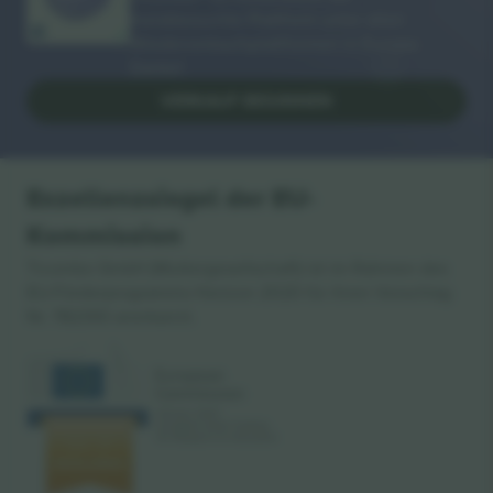
meistbesuchte Plattform unter allen
Wiederverkaufsplattformen in Europa.
Danke!
VERKAUF BEGINNEN
Exzellenzsiegel der EU-
Kommission
Ticombo GmbH (Muttergesellschaft) ist im Rahmen des
EU-Förderprogramms Horizon 2020 für ihren Vorschlag
Nr. 782393 anerkannt.