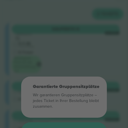
2
TICKETS
Longside
KAUFEN
70 €
Sektion
JE TICKET
15
5.0 (8)
Einzelverkäufer
E-Ticket
Niedrigster
Preis für die
Veranstaltung
auf
Longside
KAUFEN
300 €
Garantierte Gruppensitzplätze
5.0 (220)
JE TICKET
Vertrauenswürdiger Verkäufer
Wir garantieren Gruppensitzplätze –
E-Ticket
jedes Ticket in Ihrer Bestellung bleibt
zusammen.
Longside
KAUFEN
306 €
4.9 (14)
JE TICKET
Vertrauenswürdiger Verkäufer