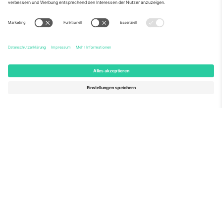
Über Uns
Unternehmensdienstleistungen
Team
Häufig gestellte Fragen
TixProtect
Wie es funktioniert
Impressum
Hotels
Allgemeine Geschäftsbedingungen
WM-Hub
Partnerprogramm
Kontakt