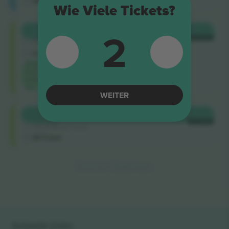
M-Ticket
Wie Viele Tickets?
Shortside
2
KAUFEN
338 €
5.0 (220)
JE TICKET
Vertrauenswürdiger Verkäufer
E-Ticket
Niedrigster
Preis in der
Kategorie
auf
WEITER
Shortside
KAUFEN
344 €
4.9 (14)
JE TICKET
Vertrauenswürdiger Verkäufer
M-Ticket
Ende der Ergebnisse
Schnelle Links