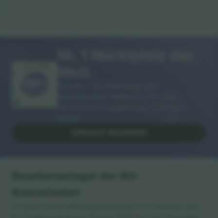
Nr. 1 Marktplatz der
Welt.
VIELEN DANK!
Ticombo® ist mittlerweile die
meistbesuchte Plattform unter allen
Wiederverkaufsplattformen in Europa.
Danke!
VERKAUF BEGINNEN
Exzellenzsiegel der EU-
Kommission
Ticombo GmbH (Muttergesellschaft) ist im Rahmen des
EU-Förderprogramms Horizon 2020 für ihren Vorschlag