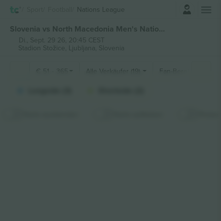
Einloggen
Sport
Football
Nations League
Slovenia vs North Macedonia Men's Nations League tickets
Di., Sept. 29 26, 20:45 CEST
Stadion Stožice,
Ljubljana, Slovenia
€
51
-
365
Alle Verkäufer (19)
Fan-Bereiche
Longside (3)
Shortside (2)
Karte ausblenden
Karte aufkleben
Preise