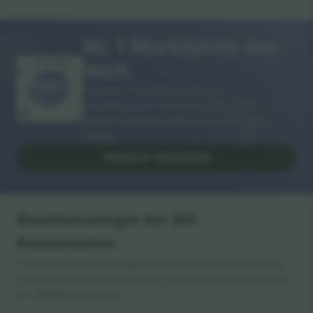
Nr. 1 Marktplatz der
Welt.
VIELEN DANK!
Ticombo® ist mittlerweile die
meistbesuchte Plattform unter allen
Wiederverkaufsplattformen in Europa.
Danke!
VERKAUF BEGINNEN
Exzellenzsiegel der EU-
Kommission
Ticombo GmbH (Muttergesellschaft) ist im Rahmen des
EU-Förderprogramms Horizon 2020 für ihren Vorschlag
Nr. 782393 anerkannt.