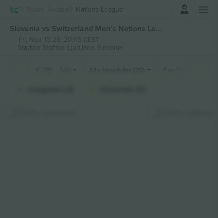
Einloggen
Sport
Football
Nations League
Slovenia vs Switzerland Men's Nations League tickets
Fr., Nov. 13 26, 20:45 CEST
Stadion Stožice,
Ljubljana, Slovenia
€
281
-
350
Alle Verkäufer (20)
Fan-Bereiche
Longside1 (3)
Shortside (2)
Karte ausblenden
Karte aufkleben