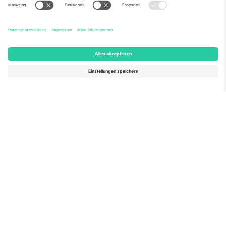
Über Uns
Unternehmensdienstleistungen
Team
Häufig gestellte Fragen
TixProtect
Wie es funktioniert
Impressum
Hotels
Allgemeine Geschäftsbedingungen
WM-Hub
Partnerprogramm
Kontakt
Büros und Support