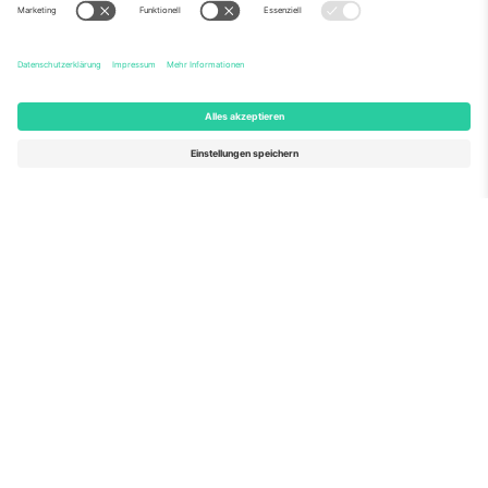
Über Uns
Unternehmensdienstleistungen
Team
Häufig gestellte Fragen
TixProtect
Wie es funktioniert
Impressum
Hotels
Allgemeine Geschäftsbedingungen
WM-Hub
Partnerprogramm
Kontakt
Büros und Support