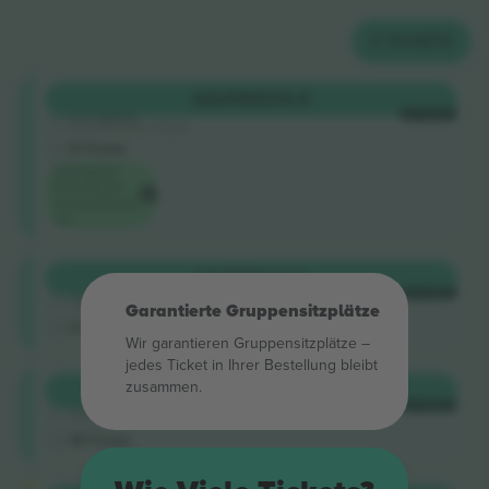
2
TICKETS
Shortside
KAUFEN
334 €
5.0 (220)
JE TICKET
Vertrauenswürdiger Verkäufer
E-Ticket
Niedrigster
Preis für die
Veranstaltung
auf
Shortside
KAUFEN
341 €
4.9 (50)
JE TICKET
Vertrauenswürdiger Verkäufer
Garantierte Gruppensitzplätze
E-Ticket
Im Besitz
Wir garantieren Gruppensitzplätze –
jedes Ticket in Ihrer Bestellung bleibt
Shortside
zusammen.
KAUFEN
359 €
4.9 (14)
JE TICKET
Vertrauenswürdiger Verkäufer
M-Ticket