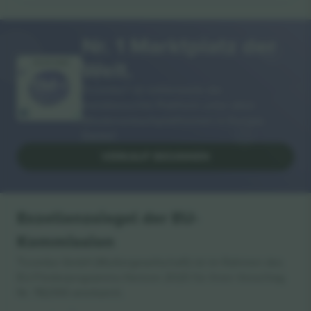
Nr. 1 Marktplatz der
Welt.
VIELEN DANK!
Ticombo® ist mittlerweile die
meistbesuchte Plattform unter allen
Wiederverkaufsplattformen in Europa.
Danke!
VERKAUF BEGINNEN
Exzellenzsiegel der EU-
Kommission
Ticombo GmbH (Muttergesellschaft) ist im Rahmen des
EU-Förderprogramms Horizon 2020 für ihren Vorschlag
Nr. 782393 anerkannt.