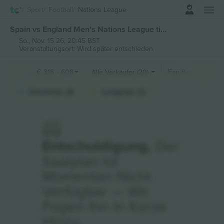
Einloggen
Sport
Football
Nations League
Spain vs England Men's Nations League tickets
So., Nov. 15 26, 20:45 BST
Veranstaltungsort: Wird später entschieden
€
315
-
608
Alle Verkäufer (20)
Fan-Bereiche
Shortside (3)
Longside (2)
Entschuldigung,
Der
Saalplan Ist
Momentan Nicht
Verfügbar — Wir
Fügen Ihn In Kürze
Hinzu.