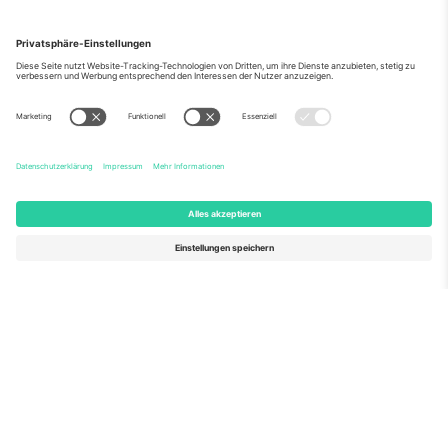
Über Uns
Unternehmensdienstleistungen
Team
Häufig gestellte Fragen
TixProtect
Wie es funktioniert
Impressum
Hotels
Allgemeine Geschäftsbedingungen
WM-Hub
Partnerprogramm
Kontakt
Büros und Support