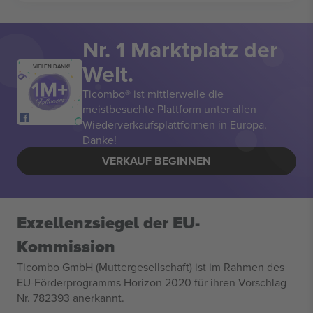
Nr. 1 Marktplatz der
Welt.
VIELEN DANK!
Ticombo® ist mittlerweile die
meistbesuchte Plattform unter allen
Wiederverkaufsplattformen in Europa.
Danke!
VERKAUF BEGINNEN
Exzellenzsiegel der EU-
Kommission
Ticombo GmbH (Muttergesellschaft) ist im Rahmen des
EU-Förderprogramms Horizon 2020 für ihren Vorschlag
Nr. 782393 anerkannt.