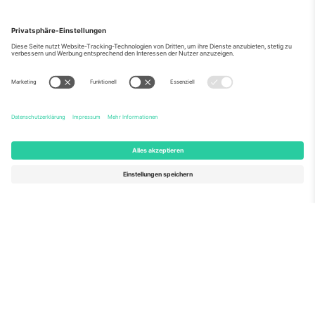
Über Uns
Unternehmensdienstleistungen
Team
Häufig gestellte Fragen
TixProtect
Wie es funktioniert
Impressum
Hotels
Allgemeine Geschäftsbedingungen
WM-Hub
Partnerprogramm
Kontakt
Büros und Support