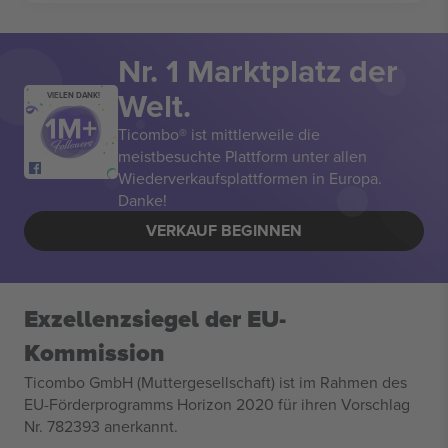
Nr. 1 Marktplatz der
Welt.
VIELEN DANK!
Ticombo® ist mittlerweile die
meistbesuchte Plattform unter allen
Wiederverkaufsplattformen in Europa.
Danke!
VERKAUF BEGINNEN
Exzellenzsiegel der EU-
Kommission
Ticombo GmbH (Muttergesellschaft) ist im Rahmen des
EU-Förderprogramms Horizon 2020 für ihren Vorschlag
Nr. 782393 anerkannt.