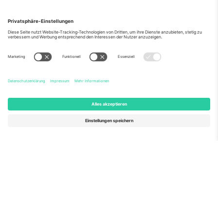
Über Uns
Unternehmensdienstleistungen
Team
Häufig gestellte Fragen
TixProtect
Wie es funktioniert
Impressum
Hotels
Allgemeine Geschäftsbedingungen
WM-Hub
Partnerprogramm
Kontakt
Büros und Support