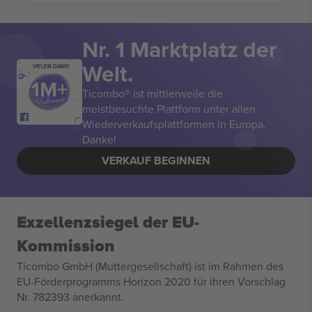
Nr. 1 Marktplatz der
Welt.
VIELEN DANK!
Ticombo® ist mittlerweile die
meistbesuchte Plattform unter allen
Wiederverkaufsplattformen in Europa.
Danke!
VERKAUF BEGINNEN
Exzellenzsiegel der EU-
Kommission
Ticombo GmbH (Muttergesellschaft) ist im Rahmen des
EU-Förderprogramms Horizon 2020 für ihren Vorschlag
Nr. 782393 anerkannt.