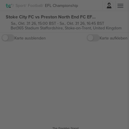
Einloggen
Sport
Football
EFL Championship
Stoke City FC vs Preston North End FC EFL Championship tickets
Sa., Okt. 31 26, 15:00 BST
-
Sa., Okt. 31 26, 16:45 BST
Bet365 Stadium Staffordshire,
Stoke-on-Trent, United Kingdom
Karte ausblenden
Karte aufkleben
The Franklyn Stand