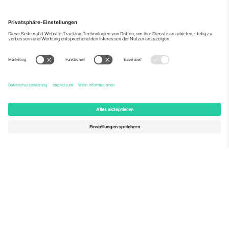
Über Uns
Unternehmensdienstleistungen
Team
Häufig gestellte Fragen
TixProtect
Wie es funktioniert
Impressum
Hotels
Allgemeine Geschäftsbedingungen
WM-Hub
Partnerprogramm
Kontakt
Büros und Support