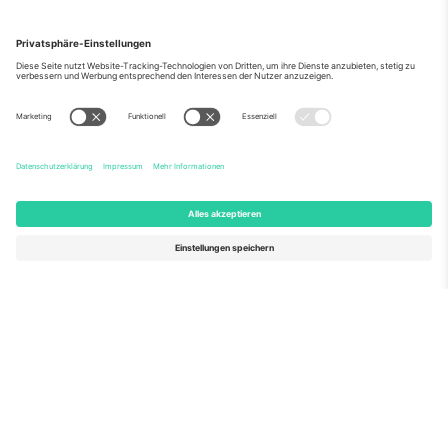
Über Uns
Unternehmensdienstleistungen
Team
Häufig gestellte Fragen
TixProtect
Wie es funktioniert
Impressum
Hotels
Allgemeine Geschäftsbedingungen
WM-Hub
Partnerprogramm
Kontakt
Büros und Support