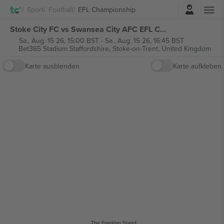
Einloggen
Sport
Football
EFL Championship
Stoke City FC vs Swansea City AFC EFL Championship tickets
Sa., Aug. 15 26, 15:00 BST
-
Sa., Aug. 15 26, 16:45 BST
Bet365 Stadium Staffordshire,
Stoke-on-Trent, United Kingdom
Karte ausblenden
Karte aufkleben
The Franklyn Stand