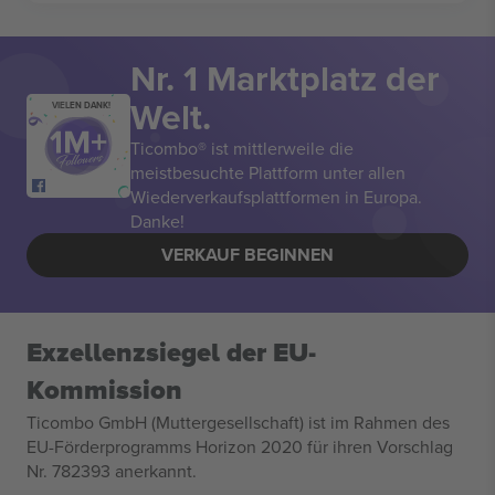
Nr. 1 Marktplatz der
Welt.
VIELEN DANK!
Ticombo® ist mittlerweile die
meistbesuchte Plattform unter allen
Wiederverkaufsplattformen in Europa.
Danke!
VERKAUF BEGINNEN
Exzellenzsiegel der EU-
Kommission
Ticombo GmbH (Muttergesellschaft) ist im Rahmen des
EU-Förderprogramms Horizon 2020 für ihren Vorschlag
Nr. 782393 anerkannt.