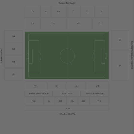
GEGENGERADE
X2
Y
04
03
02
A
X1
G3
G2
G1
N4
S2
JONATHAN-HEIMES-TRIBUNE
N3
NORDTRIBUNE
N2
S1
N1
W1
H1
H2
W3
ROLLSTUHLBEREICH NORD
ROLLSTUHLBEREICH SUD
HOSPITALITY
W2
H3
H4
H5
H6
W4
LOGEN
HAUPTTRIBUNE