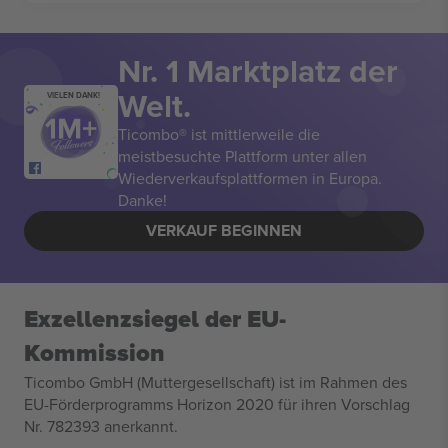
Nr. 1 Marktplatz der
Welt.
VIELEN DANK!
Ticombo® ist mittlerweile die
meistbesuchte Plattform unter allen
Wiederverkaufsplattformen in Europa.
Danke!
VERKAUF BEGINNEN
Exzellenzsiegel der EU-
Kommission
Ticombo GmbH (Muttergesellschaft) ist im Rahmen des
EU-Förderprogramms Horizon 2020 für ihren Vorschlag
Nr. 782393 anerkannt.