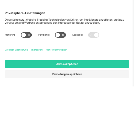
Über Uns
Unternehmensdienstleistungen
Team
Häufig gestellte Fragen
TixProtect
Wie es funktioniert
Impressum
Hotels
Allgemeine Geschäftsbedingungen
WM-Hub
Partnerprogramm
Kontakt
Büros und Support