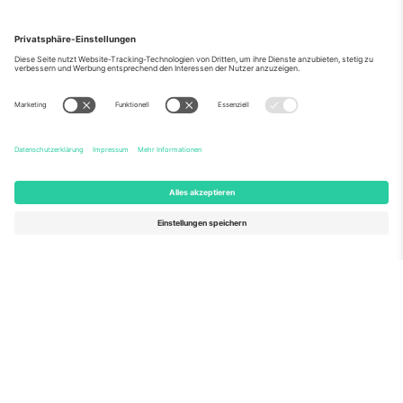
Über Uns
Unternehmensdienstleistungen
Team
Häufig gestellte Fragen
TixProtect
Wie es funktioniert
Impressum
Hotels
Allgemeine Geschäftsbedingungen
WM-Hub
Partnerprogramm
Kontakt
Büros und Support