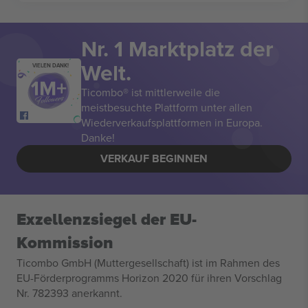
Nr. 1 Marktplatz der
Welt.
VIELEN DANK!
Ticombo® ist mittlerweile die
meistbesuchte Plattform unter allen
Wiederverkaufsplattformen in Europa.
Danke!
VERKAUF BEGINNEN
Exzellenzsiegel der EU-
Kommission
Ticombo GmbH (Muttergesellschaft) ist im Rahmen des
EU-Förderprogramms Horizon 2020 für ihren Vorschlag
Nr. 782393 anerkannt.