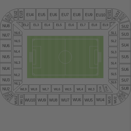
1
EU12
EU2
EU3
1
EU4
EU5
EU6
EU7
EU8
EU9
EU10
EU13
EU
EU1
NU9
EL1
EL10
EL2
EL3
EL4
EL5
EL6
EL7
EL8
EL9
NU8
SU2
NL6
SL1
SU3
NU7
NL5
SL2
SU4
NU6
NL4
SL3
NU5
SU5
NL3
SL4
NU4
SU6
SL5
NL2
NU3
SU7
SL6
NL1
WL1
SU8
WL2
NU2
WL9
WL8
WL7
WL6
WL5
WL4
WL3
SU9
NU1
WU13
WU1
1
WU12
WU3
WU2
1
WU6
WU4
WU7
WU5
WU10
WU9
WU8
WU