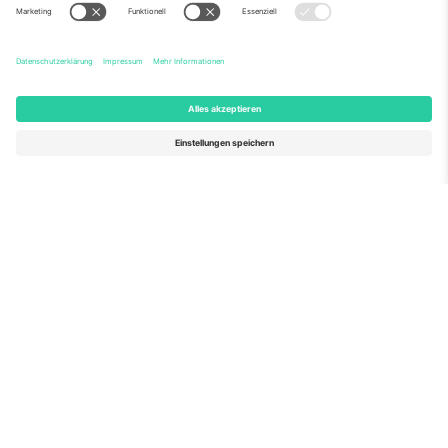
Über Uns
Unternehmensdienstleistungen
Team
Häufig gestellte Fragen
TixProtect
Wie es funktioniert
Impressum
Hotels
Allgemeine Geschäftsbedingungen
WM-Hub
Partnerprogramm
Kontakt
Büros und Support
Germany
United Kingdom