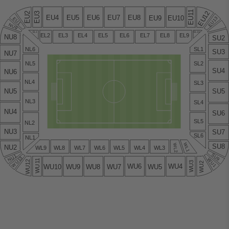
1
EU12
EU2
EU3
1
EU4
EU5
EU6
EU7
EU8
EU9
EU10
EU13
EU
EU1
NU9
EL1
EL10
EL2
EL3
EL4
EL5
EL6
EL7
EL8
EL9
NU8
SU2
NL6
SL1
SU3
NU7
NL5
SL2
SU4
NU6
NL4
SL3
NU5
SU5
NL3
SL4
NU4
SU6
SL5
NL2
NU3
SU7
SL6
NL1
WL1
SU8
WL2
NU2
WL9
WL8
WL7
WL6
WL5
WL4
WL3
SU9
NU1
WU13
WU1
1
WU12
WU3
WU2
1
WU6
WU4
WU7
WU5
WU10
WU9
WU8
WU