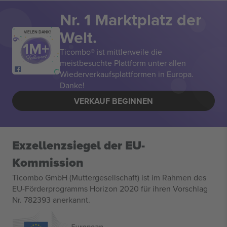
Nr. 1 Marktplatz der
Welt.
VIELEN DANK!
Ticombo® ist mittlerweile die
meistbesuchte Plattform unter allen
Wiederverkaufsplattformen in Europa.
Danke!
VERKAUF BEGINNEN
Exzellenzsiegel der EU-
Kommission
Ticombo GmbH (Muttergesellschaft) ist im Rahmen des
EU-Förderprogramms Horizon 2020 für ihren Vorschlag
Nr. 782393 anerkannt.