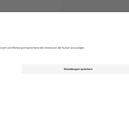
L League Two
Tickets