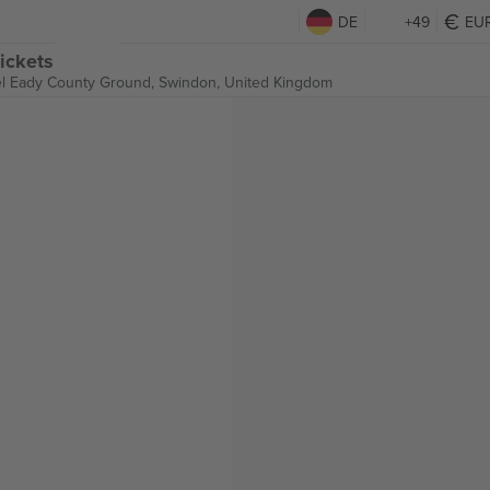
DE
+49
EU
ickets
l Eady County Ground,
Swindon, United Kingdom