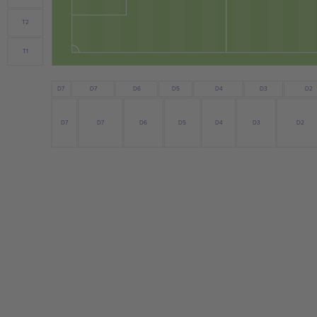
T2
T1
D7
D6
D4
D3
D7
D5
D2
D7
D6
D4
D3
D7
D5
D2