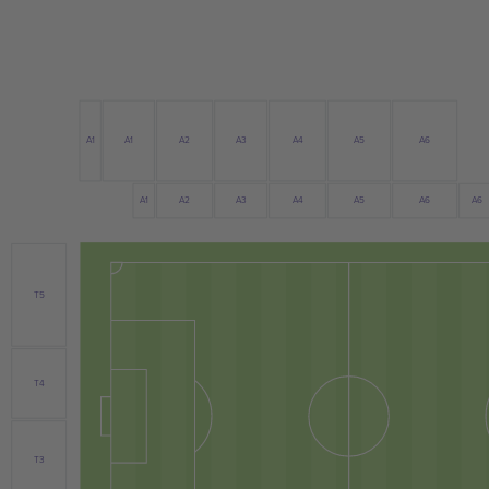
A1
A6
A2
A4
A1
A5
A3
A4
A1
A2
A6
A3
A5
A6
T5
T4
T3