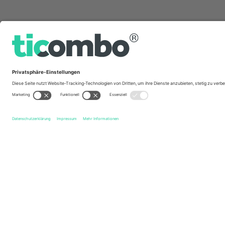
Schnelle Links
Swindon Town FC
Tickets
York City FC
Tickets
EF