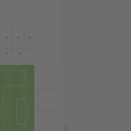
A7
A7
A8
A7
A7