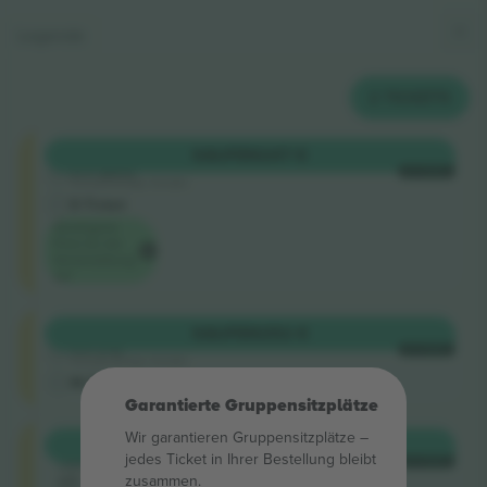
Legende
2
TICKETS
Shortside
KAUFEN
247 €
5.0 (220)
JE TICKET
Vertrauenswürdiger Verkäufer
E-Ticket
Niedrigster
Preis für die
Veranstaltung
auf
Shortside
KAUFEN
252 €
4.9 (14)
JE TICKET
Vertrauenswürdiger Verkäufer
M-Ticket
Garantierte Gruppensitzplätze
Wir garantieren Gruppensitzplätze –
Shortside
KAUFEN
261 €
jedes Ticket in Ihrer Bestellung bleibt
Sektion
JE TICKET
d3
zusammen.