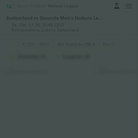
Einloggen
Sport
Football
Nations League
Switzerland vs Slovenia Men's Nations League tickets
Sa., Okt. 03 26, 20:45 CEST
Swissporarena,
Luzern, Switzerland
€
228
-
355
Alle Verkäufer (18)
Fan-Bereiche
Shortside (3)
Longside (3)
Karte ausblenden
Karte aufkleben