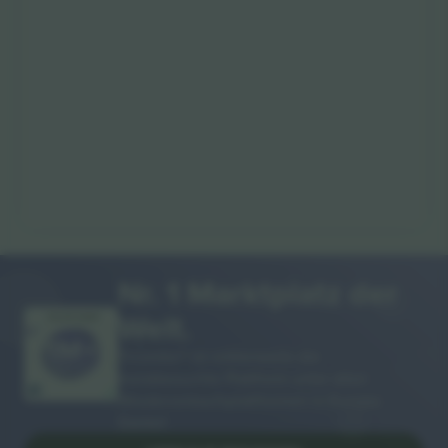
Nr. 1 Marktplatz der
Welt.
VIELEN DANK!
Ticombo® ist mittlerweile die
meistbesuchte Plattform unter allen
Wiederverkaufsplattformen in Europa.
Danke!