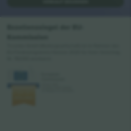
VERKAUF BEGINNEN
Exzellenzsiegel der EU-
Kommission
Ticombo GmbH (Muttergesellschaft) ist im Rahmen des
EU-Förderprogramms Horizon 2020 für ihren Vorschlag
Nr. 782393 anerkannt.