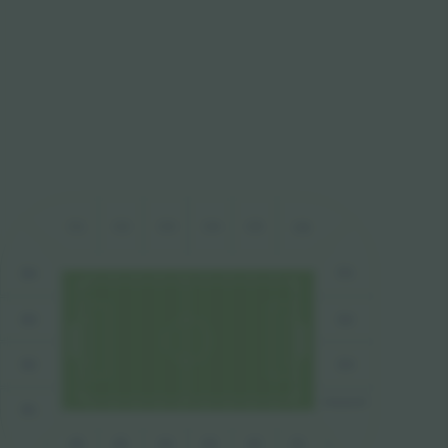
C1
C2
C3
C4
C5
C6
D1
B4
B3
D2
B2
D3
F
ANSHO
P
B1
A6
A5
A4
A3
A2
A1