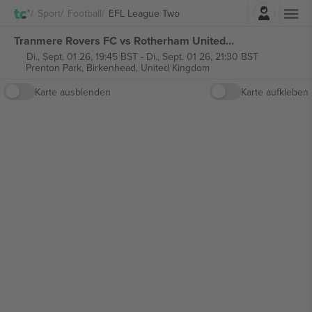
Einloggen
Sport
Football
EFL League Two
Tranmere Rovers FC vs Rotherham United FC EFL League Two tickets
Di., Sept. 01 26, 19:45 BST
-
Di., Sept. 01 26, 21:30 BST
Prenton Park,
Birkenhead, United Kingdom
Karte ausblenden
Karte aufkleben