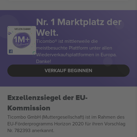
Nr. 1 Marktplatz der
Welt.
VIELEN DANK!
Ticombo® ist mittlerweile die
meistbesuchte Plattform unter allen
Wiederverkaufsplattformen in Europa.
Danke!
VERKAUF BEGINNEN
Exzellenzsiegel der EU-
Kommission
Ticombo GmbH (Muttergesellschaft) ist im Rahmen des
EU-Förderprogramms Horizon 2020 für ihren Vorschlag
Nr. 782393 anerkannt.