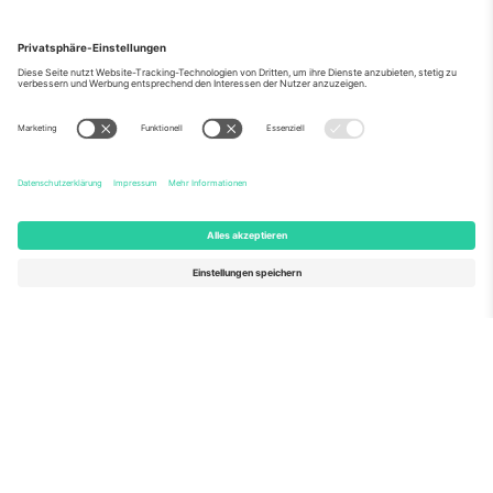
Über Uns
Unternehmensdienstleistungen
Team
Häufig gestellte Fragen
TixProtect
Wie es funktioniert
Impressum
Hotels
Allgemeine Geschäftsbedingungen
WM-Hub
Partnerprogramm
Kontakt
Büros und Support