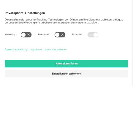
Über Uns
Unternehmensdienstleistungen
Team
Häufig gestellte Fragen
TixProtect
Wie es funktioniert
Impressum
Hotels
Allgemeine Geschäftsbedingungen
WM-Hub
Partnerprogramm
Kontakt
Büros und Support