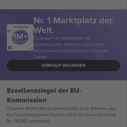
Nr. 1 Marktplatz der
Welt.
VIELEN DANK!
Ticombo® ist mittlerweile die
meistbesuchte Plattform unter allen
Wiederverkaufsplattformen in Europa.
Danke!
VERKAUF BEGINNEN
Exzellenzsiegel der EU-
Kommission
Ticombo GmbH (Muttergesellschaft) ist im Rahmen des
EU-Förderprogramms Horizon 2020 für ihren Vorschlag
Nr. 782393 anerkannt.