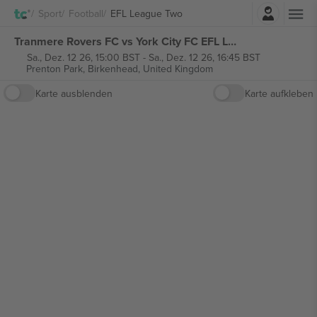
Einloggen
Sport
Football
EFL League Two
Tranmere Rovers FC vs York City FC EFL League Two tickets
Sa., Dez. 12 26, 15:00 BST
-
Sa., Dez. 12 26, 16:45 BST
Prenton Park,
Birkenhead, United Kingdom
Karte ausblenden
Karte aufkleben