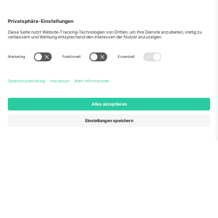
Über Uns
Unternehmensdienstleistungen
Team
Häufig gestellte Fragen
TixProtect
Wie es funktioniert
Impressum
Hotels
Allgemeine Geschäftsbedingungen
WM-Hub
Partnerprogramm
Kontakt
Büros und Support