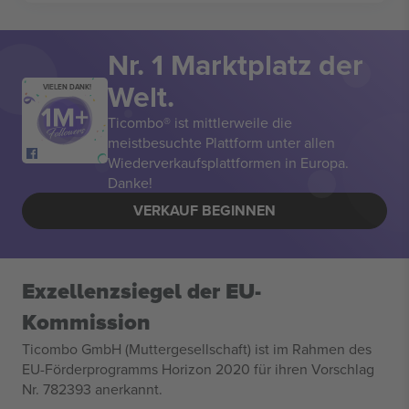
Nr. 1 Marktplatz der
Welt.
VIELEN DANK!
Ticombo® ist mittlerweile die
meistbesuchte Plattform unter allen
Wiederverkaufsplattformen in Europa.
Danke!
VERKAUF BEGINNEN
Exzellenzsiegel der EU-
Kommission
Ticombo GmbH (Muttergesellschaft) ist im Rahmen des
EU-Förderprogramms Horizon 2020 für ihren Vorschlag
Nr. 782393 anerkannt.