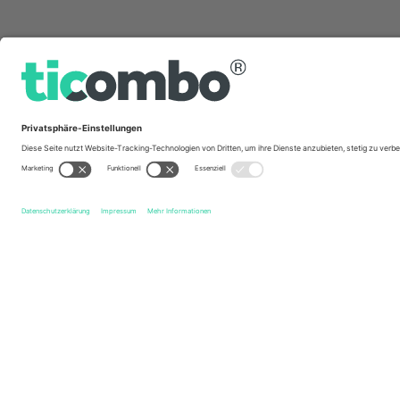
Schnelle Links
VfL Bochum 1848
Tickets
Karlsruher SC
Tickets
2.