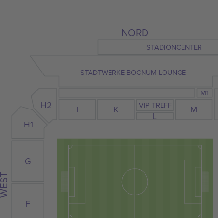
NORD
STADIONCENTER
STADTWERKE BOCNUM LOUNGE
M1
H2
VIP-TREFF
I
K
M
L
H1
G
WEST
F