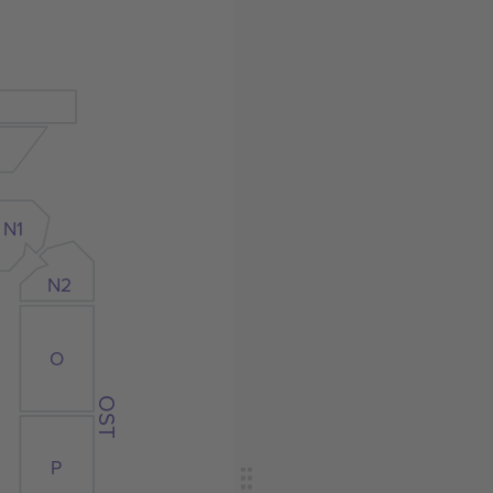
N1
N2
O
OST
P