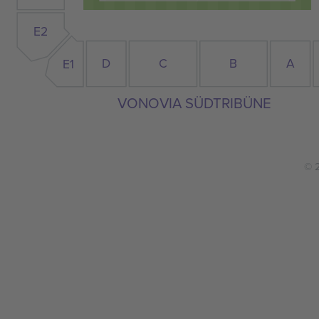
E2
C
D
B
A
E1
VONOVIA SÜDTRIBÜNE
© 2