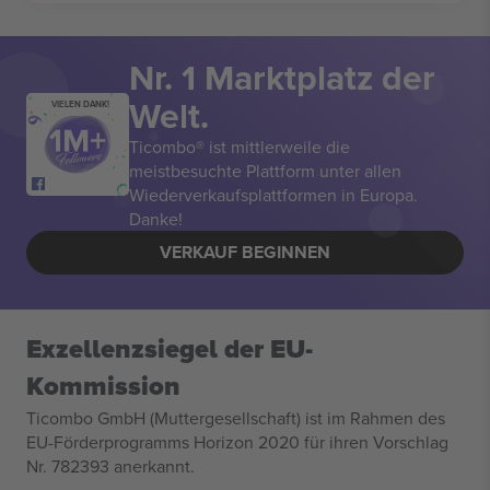
Nr. 1 Marktplatz der
Welt.
VIELEN DANK!
Ticombo® ist mittlerweile die
meistbesuchte Plattform unter allen
Wiederverkaufsplattformen in Europa.
Danke!
VERKAUF BEGINNEN
Exzellenzsiegel der EU-
Kommission
Ticombo GmbH (Muttergesellschaft) ist im Rahmen des
EU-Förderprogramms Horizon 2020 für ihren Vorschlag
Nr. 782393 anerkannt.