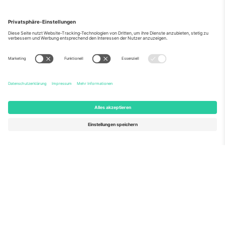
Über Uns
Unternehmensdienstleistungen
Team
Häufig gestellte Fragen
TixProtect
Wie es funktioniert
Impressum
Hotels
Allgemeine Geschäftsbedingungen
WM-Hub
Partnerprogramm
Kontakt
Büros und Support