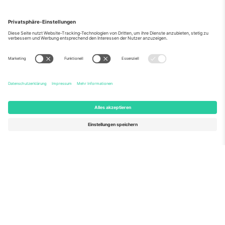
Über Uns
Unternehmensdienstleistungen
Team
Häufig gestellte Fragen
TixProtect
Wie es funktioniert
Impressum
Hotels
Allgemeine Geschäftsbedingungen
WM-Hub
Partnerprogramm
Kontakt
Büros und Support