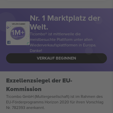
Nr. 1 Marktplatz der
Welt.
VIELEN DANK!
Ticombo® ist mittlerweile die
meistbesuchte Plattform unter allen
Wiederverkaufsplattformen in Europa.
Danke!
VERKAUF BEGINNEN
Exzellenzsiegel der EU-
Kommission
Ticombo GmbH (Muttergesellschaft) ist im Rahmen des
EU-Förderprogramms Horizon 2020 für ihren Vorschlag
Nr. 782393 anerkannt.