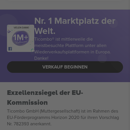
Nr. 1 Marktplatz der
Welt.
VIELEN DANK!
Ticombo® ist mittlerweile die
meistbesuchte Plattform unter allen
Wiederverkaufsplattformen in Europa.
Danke!
VERKAUF BEGINNEN
Exzellenzsiegel der EU-
Kommission
Ticombo GmbH (Muttergesellschaft) ist im Rahmen des
EU-Förderprogramms Horizon 2020 für ihren Vorschlag
Nr. 782393 anerkannt.