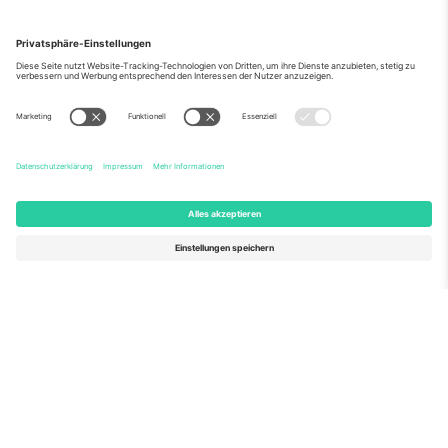
Über Uns
Unternehmensdienstleistungen
Team
Häufig gestellte Fragen
TixProtect
Wie es funktioniert
Impressum
Hotels
Allgemeine Geschäftsbedingungen
WM-Hub
Partnerprogramm
Kontakt
Büros und Support