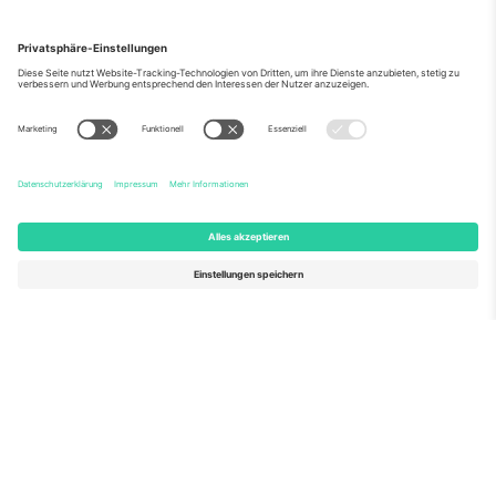
Über Uns
Unternehmensdienstleistungen
Team
Häufig gestellte Fragen
TixProtect
Wie es funktioniert
Impressum
Hotels
Allgemeine Geschäftsbedingungen
WM-Hub
Partnerprogramm
Kontakt
Büros und Support