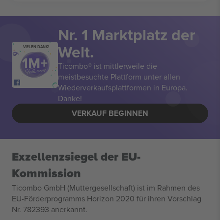
Nr. 1 Marktplatz der
Welt.
VIELEN DANK!
Ticombo® ist mittlerweile die
meistbesuchte Plattform unter allen
Wiederverkaufsplattformen in Europa.
Danke!
VERKAUF BEGINNEN
Exzellenzsiegel der EU-
Kommission
Ticombo GmbH (Muttergesellschaft) ist im Rahmen des
EU-Förderprogramms Horizon 2020 für ihren Vorschlag
Nr. 782393 anerkannt.