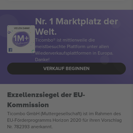
Nr. 1 Marktplatz der
Welt.
VIELEN DANK!
Ticombo® ist mittlerweile die
meistbesuchte Plattform unter allen
Wiederverkaufsplattformen in Europa.
Danke!
VERKAUF BEGINNEN
Exzellenzsiegel der EU-
Kommission
Ticombo GmbH (Muttergesellschaft) ist im Rahmen des
EU-Förderprogramms Horizon 2020 für ihren Vorschlag
Nr. 782393 anerkannt.