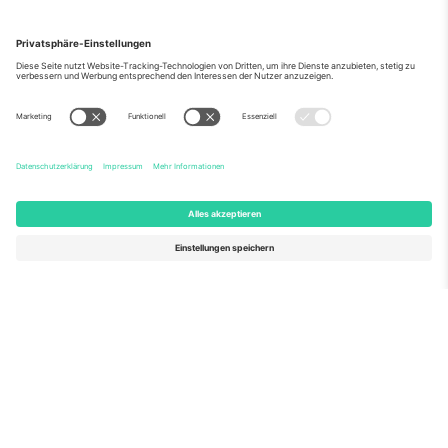
Über Uns
Unternehmensdienstleistungen
Team
Häufig gestellte Fragen
TixProtect
Wie es funktioniert
Impressum
Hotels
Allgemeine Geschäftsbedingungen
WM-Hub
Partnerprogramm
Kontakt
Büros und Support