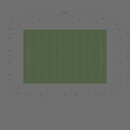
SKYBOX
A10
A3
A11
A2
A7
A4
A5
A6
A9
A8
A1
A12
D6
B1
D5
B2
D4
B3
D3
B4
B5
D2
D1
B6
C1
C11
C2
C10
C3
C4
C5
C6
C9
C7
C8