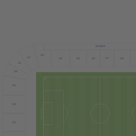
SKYBOX
A3
A2
A4
A5
A6
A7
A8
A1
D6
D5
D4
D3