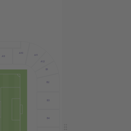
A10
A11
A9
A12
B1
B2
B3
B4