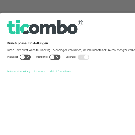
Schnelle Links
Widzew Łódź
Tickets
Śląsk Wrocław
Tickets
Ekstr