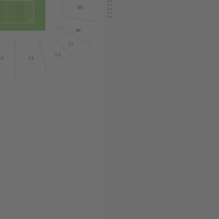
B5
B6
C1
C2
C3
C4