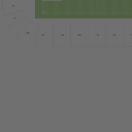
D2
D1
C11
C10
C5
C6
C9
C7
C8