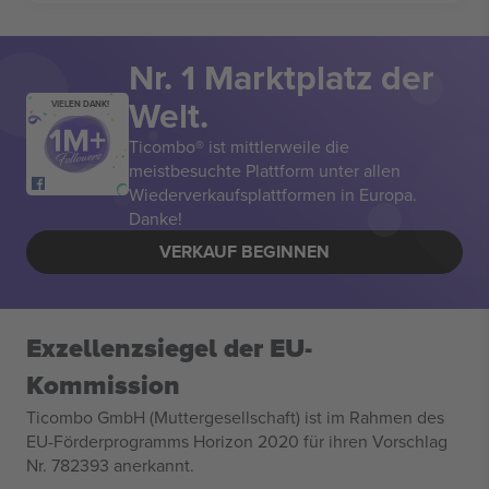
Nr. 1 Marktplatz der
Welt.
VIELEN DANK!
Ticombo® ist mittlerweile die
meistbesuchte Plattform unter allen
Wiederverkaufsplattformen in Europa.
Danke!
VERKAUF BEGINNEN
Exzellenzsiegel der EU-
Kommission
Ticombo GmbH (Muttergesellschaft) ist im Rahmen des
EU-Förderprogramms Horizon 2020 für ihren Vorschlag
Nr. 782393 anerkannt.