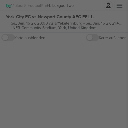
Einloggen
Sport
Football
EFL League Two
York City FC vs Newport County AFC EFL League Two tickets
Sa., Jan. 16 27, 20:00 Asia/Yekaterinburg
-
Sa., Jan. 16 27, 21:45 Asia/Yekaterinburg
LNER Community Stadium,
York, United Kingdom
Karte ausblenden
Karte aufkleben