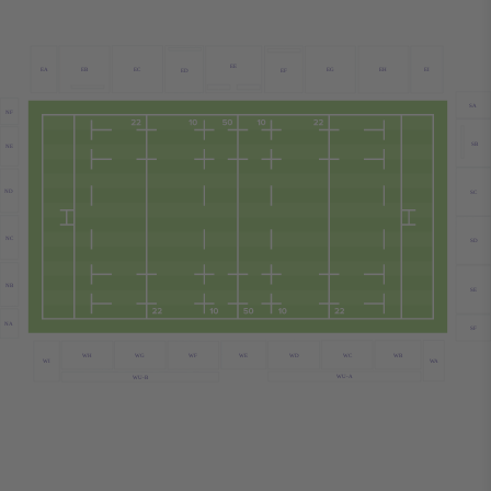
EE
EB
EC
EA
EG
EH
EI
ED
EF
SA
NF
SB
NE
ND
SC
NC
SD
NB
SE
NA
SF
WC
WB
WE
WD
WH
WG
WF
WA
WI
WU-A
WU-B