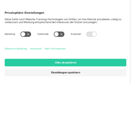
Über Uns
Unternehmensdienstleistungen
Team
Häufig gestellte Fragen
TixProtect
Wie es funktioniert
Impressum
Hotels
Allgemeine Geschäftsbedingungen
WM-Hub
Partnerprogramm
Kontakt
Büros und Support