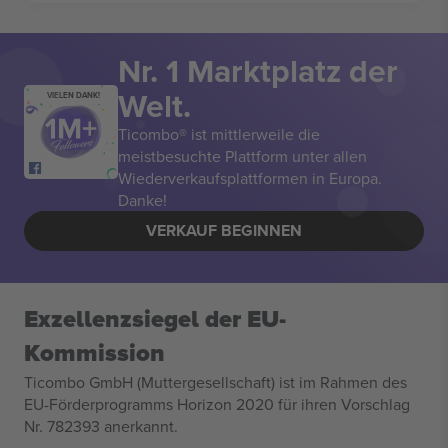
Nr. 1 Marktplatz der
Welt.
VIELEN DANK!
Ticombo® ist mittlerweile die
meistbesuchte Plattform unter allen
Wiederverkaufsplattformen in Europa.
Danke!
VERKAUF BEGINNEN
Exzellenzsiegel der EU-
Kommission
Ticombo GmbH (Muttergesellschaft) ist im Rahmen des
EU-Förderprogramms Horizon 2020 für ihren Vorschlag
Nr. 782393 anerkannt.