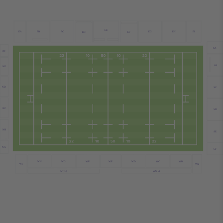
EE
EB
EC
EA
EG
EH
EI
ED
EF
SA
NF
SB
NE
ND
SC
NC
SD
NB
SE
NA
SF
WC
WB
WE
WD
WH
WG
WF
WA
WI
WU-A
WU-B