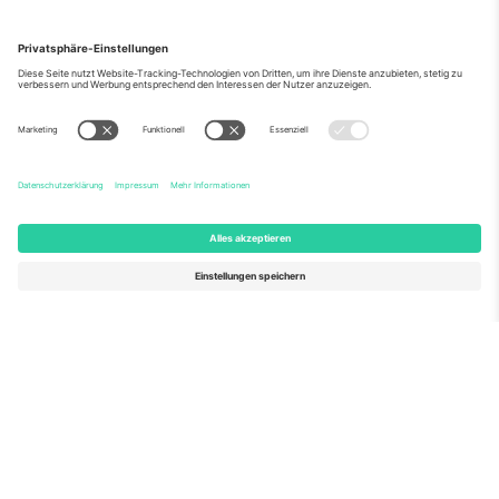
Über Uns
Unternehmensdienstleistungen
Team
Häufig gestellte Fragen
TixProtect
Wie es funktioniert
Impressum
Hotels
Allgemeine Geschäftsbedingungen
WM-Hub
Partnerprogramm
Kontakt
Büros und Support