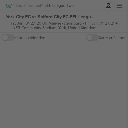
Einloggen
Sport
Football
EFL League Two
York City FC vs Salford City FC EFL League Two tickets
Fr., Jan. 01 27, 20:00 Asia/Yekaterinburg
-
Fr., Jan. 01 27, 21:45 Asia/Yekaterinburg
LNER Community Stadium,
York, United Kingdom
Karte ausblenden
Karte aufkleben