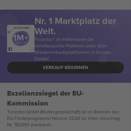
Nr. 1 Marktplatz der
Welt.
VIELEN DANK!
Ticombo® ist mittlerweile die
meistbesuchte Plattform unter allen
Wiederverkaufsplattformen in Europa.
Danke!
VERKAUF BEGINNEN
Exzellenzsiegel der EU-
Kommission
Ticombo GmbH (Muttergesellschaft) ist im Rahmen des
EU-Förderprogramms Horizon 2020 für ihren Vorschlag
Nr. 782393 anerkannt.