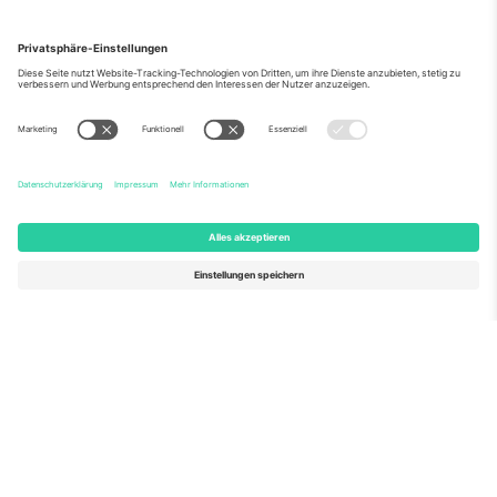
Über Uns
Unternehmensdienstleistungen
Team
Häufig gestellte Fragen
TixProtect
Wie es funktioniert
Impressum
Hotels
Allgemeine Geschäftsbedingungen
WM-Hub
Partnerprogramm
Kontakt
Büros und Support