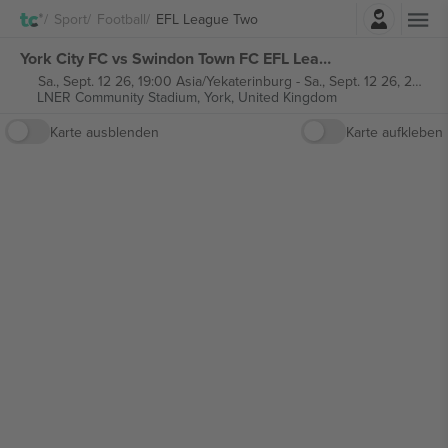
Einloggen
Sport
Football
EFL League Two
York City FC vs Swindon Town FC EFL League Two tickets
Sa., Sept. 12 26, 19:00 Asia/Yekaterinburg
-
Sa., Sept. 12 26, 20:45 Asia/Yekaterinburg
LNER Community Stadium,
York, United Kingdom
Karte ausblenden
Karte aufkleben