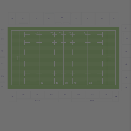
EE
EB
EC
EA
EG
EH
EI
ED
EF
SA
NF
SB
NE
ND
SC
NC
SD
NB
SE
NA
SF
WC
WB
WE
WD
WH
WG
WF
WA
WI
WU-A
WU-B