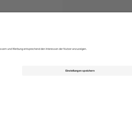
ue Two
Tickets