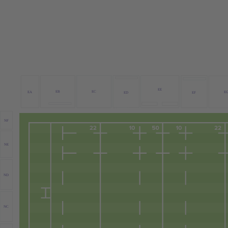
EE
EB
EC
EA
E
ED
EF
NF
NE
ND
NC