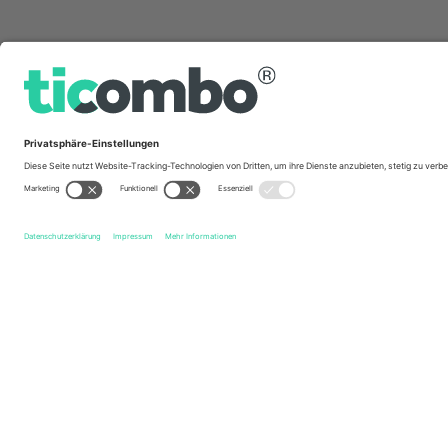
Schnelle Links
York City FC
Tickets
Walsall FC
Tickets
EFL Leag