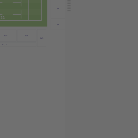
SE
SF
WC
WB
WA
WU-A