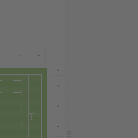
G
EH
EI
SA
SB
SC
SD