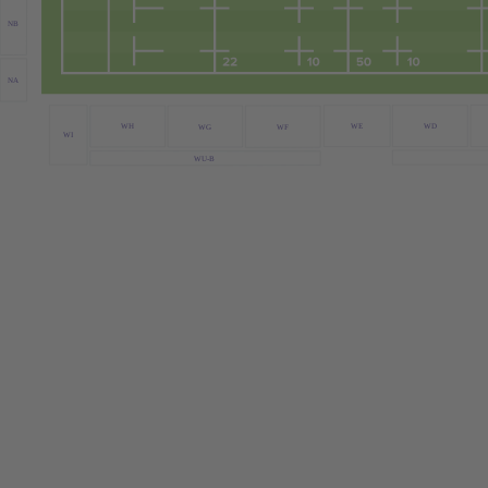
NB
NA
WE
WD
WH
WG
WF
WI
WU-B