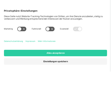
Über Uns
Unternehmensdienstleistungen
Team
Häufig gestellte Fragen
TixProtect
Wie es funktioniert
Impressum
Hotels
Allgemeine Geschäftsbedingungen
WM-Hub
Partnerprogramm
Kontakt
Büros und Support