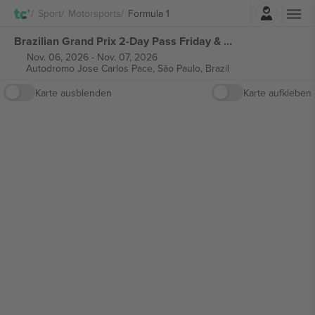
Einloggen
Sport
Motorsports
Formula 1
Brazilian Grand Prix 2-Day Pass Friday & Saturday Ticket Formula 1 tickets
Nov. 06, 2026
-
Nov. 07, 2026
Autodromo Jose Carlos Pace,
São Paulo, Brazil
Karte ausblenden
Karte aufkleben