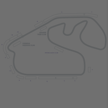
A
T
B
P
T
M
D
INTERLAGOS CLUB
E
V
H
N
R
G
S
Q