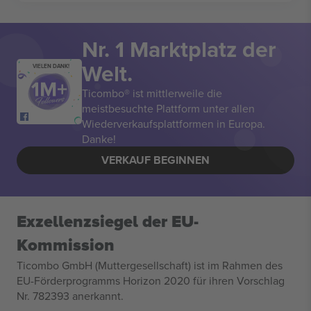
Nr. 1 Marktplatz der
Welt.
VIELEN DANK!
Ticombo® ist mittlerweile die
meistbesuchte Plattform unter allen
Wiederverkaufsplattformen in Europa.
Danke!
VERKAUF BEGINNEN
Exzellenzsiegel der EU-
Kommission
Ticombo GmbH (Muttergesellschaft) ist im Rahmen des
EU-Förderprogramms Horizon 2020 für ihren Vorschlag
Nr. 782393 anerkannt.