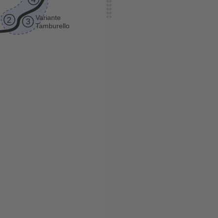
V
ariante
2
3
T
amburello