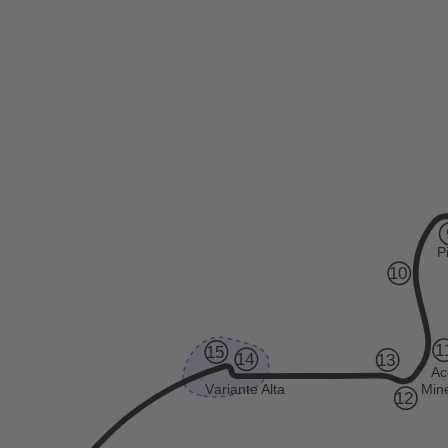
P
10
1
15
14
13
Ac
Mine
V
ariante
Alta
12