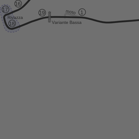
16
17
moto
1
19
Rivazza
V
ariante Bassa
18