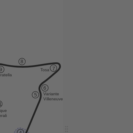
8
7
9
T
osa
iratella
6
V
ariante
5
V
illeneuve
1
que
rali
4