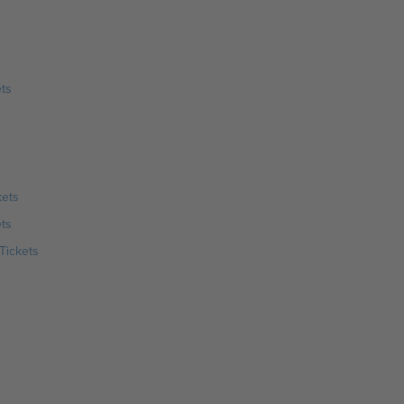
ts
kets
ets
Tickets