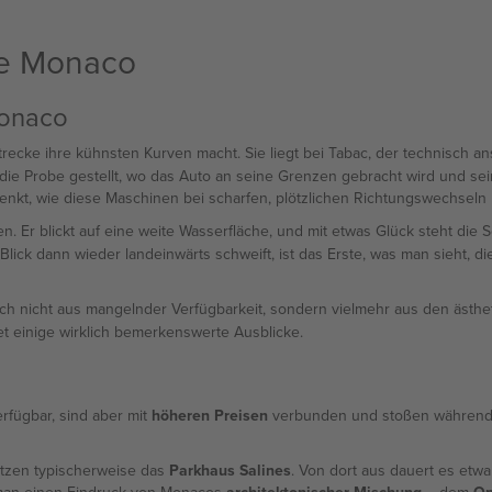
de Monaco
Monaco
Strecke ihre kühnsten Kurven macht. Sie liegt bei Tabac, der technisch
die Probe gestellt, wo das Auto an seine Grenzen gebracht wird und sei
nkt, wie diese Maschinen bei scharfen, plötzlichen Richtungswechseln
en. Er blickt auf eine weite Wasserfläche, und mit etwas Glück steht die
Blick dann wieder landeinwärts schweift, ist das Erste, was man sieht, d
 sich nicht aus mangelnder Verfügbarkeit, sondern vielmehr aus den ästhe
etet einige wirklich bemerkenswerte Ausblicke.
fügbar, sind aber mit
höheren Preisen
verbunden und stoßen während 
tzen typischerweise das
Parkhaus Salines
. Von dort aus dauert es etw