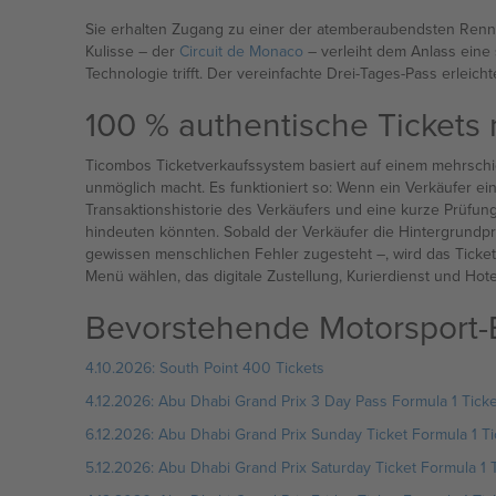
Sie erhalten Zugang zu einer der atemberaubendsten Rennst
Kulisse – der
Circuit de Monaco
– verleiht dem Anlass eine 
Technologie trifft. Der vereinfachte Drei-Tages-Pass erleic
100 % authentische Tickets 
Ticombos Ticketverkaufssystem basiert auf einem mehrschich
unmöglich macht. Es funktioniert so: Wenn ein Verkäufer ein 
Transaktionshistorie des Verkäufers und eine kurze Prüfung
hindeuten könnten. Sobald der Verkäufer die Hintergrundpr
gewissen menschlichen Fehler zugesteht –, wird das Ticke
Menü wählen, das digitale Zustellung, Kurierdienst und Hote
Bevorstehende Motorsport-
4.10.2026: South Point 400 Tickets
4.12.2026: Abu Dhabi Grand Prix 3 Day Pass Formula 1 Ticke
6.12.2026: Abu Dhabi Grand Prix Sunday Ticket Formula 1 Ti
5.12.2026: Abu Dhabi Grand Prix Saturday Ticket Formula 1 