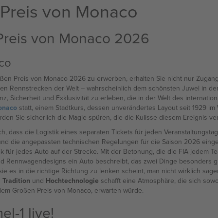
 Preis von Monaco
Preis von Monaco 2026
co
roßen Preis von Monaco 2026 zu erwerben, erhalten Sie nicht nur Zugang
sten Rennstrecken der Welt – wahrscheinlich dem schönsten Juwel in d
 Sicherheit und Exklusivität zu erleben, die in der Welt des internatio
onaco
statt, einem Stadtkurs, dessen unverändertes Layout seit 1929 im 
n Sie sicherlich die Magie spüren, die die Kulisse diesem Ereignis verl
 dass die Logistik eines separaten Tickets für jeden Veranstaltungstag en
und die angepassten technischen Regelungen für die Saison 2026 eingef
für jedes Auto auf der Strecke. Mit der Betonung, die die FIA jedem Te
 Rennwagendesigns ein Auto beschreibt, das zwei Dinge besonders gut 
ie es in die richtige Richtung zu lenken scheint, man nicht wirklich sage
n
Tradition
und
Hochtechnologie
schafft eine Atmosphäre, die sich sowo
dem Großen Preis von Monaco, erwarten würde.
l-1 live!