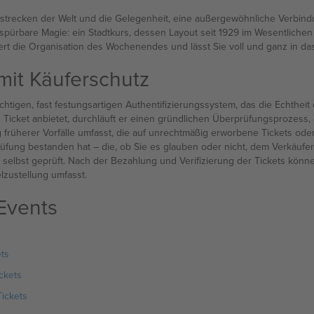
recken der Welt und die Gelegenheit, eine außergewöhnliche Verbindung
spürbare Magie: ein Stadtkurs, dessen Layout seit 1929 im Wesentlichen
htert die Organisation des Wochenendes und lässt Sie voll und ganz in da
mit Käuferschutz
tigen, fast festungsartigen Authentifizierungssystem, das die Echtheit 
Ticket anbietet, durchläuft er einen gründlichen Überprüfungsprozess, de
 früherer Vorfälle umfasst, die auf unrechtmäßig erworbene Tickets ode
üfung bestanden hat – die, ob Sie es glauben oder nicht, dem Verkäufe
t selbst geprüft. Nach der Bezahlung und Verifizierung der Tickets kö
lzustellung umfasst.
Events
ts
ckets
Tickets