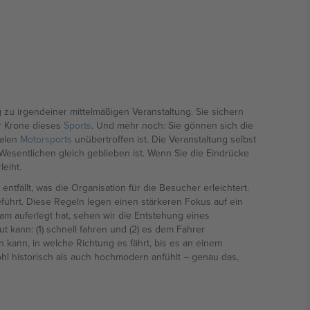
 zu irgendeiner mittelmäßigen Veranstaltung. Sie sichern
er Krone dieses
Sports
. Und mehr noch: Sie gönnen sich die
nalen
Motorsports
unübertroffen ist. Die Veranstaltung selbst
Wesentlichen gleich geblieben ist. Wenn Sie die Eindrücke
eiht.
tfällt, was die Organisation für die Besucher erleichtert.
ührt. Diese Regeln legen einen stärkeren Fokus auf ein
am auferlegt hat, sehen wir die Entstehung eines
kann: (1) schnell fahren und (2) es dem Fahrer
n kann, in welche Richtung es fährt, bis es an einem
hl historisch als auch hochmodern anfühlt – genau das,