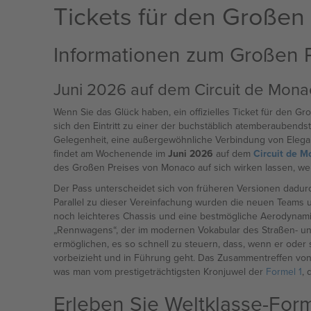
Tickets für den Großen
Informationen zum Großen 
Juni 2026 auf dem Circuit de Mona
Wenn Sie das Glück haben, ein offizielles Ticket für den G
sich den Eintritt zu einer der buchstäblich atemberaubend
Gelegenheit, eine außergewöhnliche Verbindung von Eleganz,
findet am Wochenende im
Juni 2026
auf dem
Circuit de M
des Großen Preises von Monaco auf sich wirken lassen, werde
Der Pass unterscheidet sich von früheren Versionen dadurch,
Parallel zu dieser Vereinfachung wurden die neuen Teams 
noch leichteres Chassis und eine bestmögliche Aerodynamik 
„Rennwagens“, der im modernen Vokabular des Straßen- und
ermöglichen, es so schnell zu steuern, dass, wenn er oder s
vorbeizieht und in Führung geht. Das Zusammentreffen vo
was man vom prestigeträchtigsten Kronjuwel der
Formel 1
, 
Erleben Sie Weltklasse-Forme