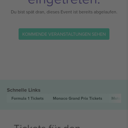
Du bist spät dran, dieses Event ist bereits abgelaufen.
KOMMENDE VERANSTALTUNGEN SEHEN
Schnelle Links
Formula 1
Tickets
Monaco Grand Prix
Tickets
Motorsp
Tickets für den