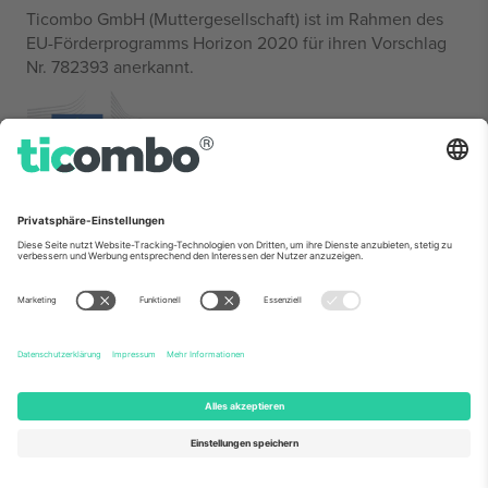
Ticombo GmbH (Muttergesellschaft) ist im Rahmen des
EU-Förderprogramms Horizon 2020 für ihren Vorschlag
Nr. 782393 anerkannt.
Wie in den Nachrichten zu sehen