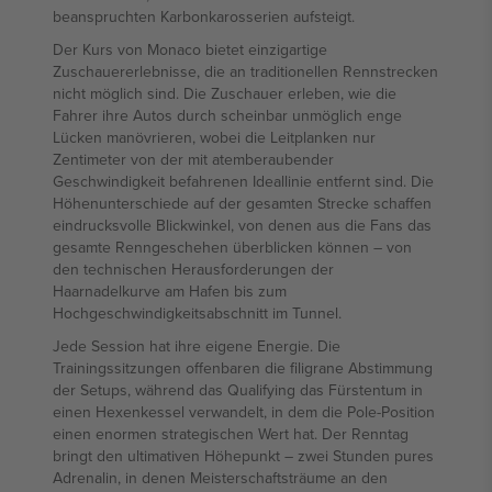
beanspruchten Karbonkarosserien aufsteigt.
Der Kurs von Monaco bietet einzigartige
Zuschauererlebnisse, die an traditionellen Rennstrecken
nicht möglich sind. Die Zuschauer erleben, wie die
Fahrer ihre Autos durch scheinbar unmöglich enge
Lücken manövrieren, wobei die Leitplanken nur
Zentimeter von der mit atemberaubender
Geschwindigkeit befahrenen Ideallinie entfernt sind. Die
Höhenunterschiede auf der gesamten Strecke schaffen
eindrucksvolle Blickwinkel, von denen aus die Fans das
gesamte Renngeschehen überblicken können – von
den technischen Herausforderungen der
Haarnadelkurve am Hafen bis zum
Hochgeschwindigkeitsabschnitt im Tunnel.
Jede Session hat ihre eigene Energie. Die
Trainingssitzungen offenbaren die filigrane Abstimmung
der Setups, während das Qualifying das Fürstentum in
einen Hexenkessel verwandelt, in dem die Pole-Position
einen enormen strategischen Wert hat. Der Renntag
bringt den ultimativen Höhepunkt – zwei Stunden pures
Adrenalin, in denen Meisterschaftsträume an den