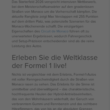
Das Starterfeld 2026 verspricht intensiven Wettbewerb,
bei dem Meisterschaftsanwärter auf den gnadenlosen
Straßen von Monaco um die Vorherrschaft kämpfen. Die
aktuelle Rangliste zeigt Max Verstappen mit 255 Punkten
auf dem dritten Platz, was potenzielle Szenarien für das
Monaco-Wochenende schafft. Die einzigartigen
Eigenschaften des
Circuit de Monaco
führen oft zu
unerwarteten Ergebnissen, wodurch Fahrergeschick
und Setup-Präzision entscheidender sind als die reine
Leistung des Autos.
Erleben Sie die Weltklasse
der Formel 1 live!
Nichts ist vergleichbar mit dem Erlebnis, Formel-1-Autos
mit voller Renngeschwindigkeit durch die Straßen von
Monaco rasen zu sehen. Das Erlebnis für die Sinne ist
unmittelbar und überwältigend – das charakteristische,
hochfrequente Heulen der Hybrid-Antriebseinheiten,
das von den Wohnhäusern widerhallt, der Geruch von
verbranntem Gummi und Rennbenzin und das sichtbare
Hitzeflimmern, das von bis an die absoluten Grenzen