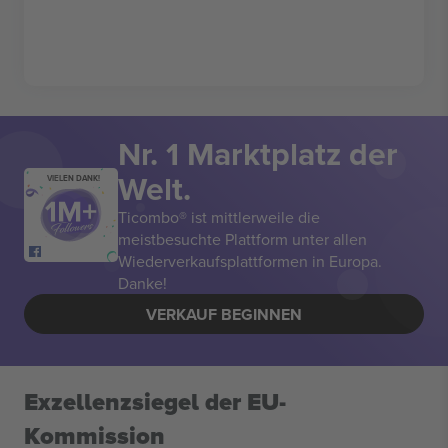
Nr. 1 Marktplatz der
Welt.
VIELEN DANK!
Ticombo® ist mittlerweile die
meistbesuchte Plattform unter allen
Wiederverkaufsplattformen in Europa.
Danke!
VERKAUF BEGINNEN
Exzellenzsiegel der EU-
Kommission