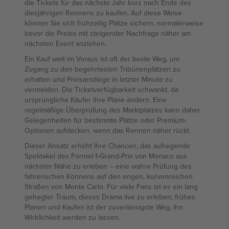
die Tickets für das nächste Jahr kurz nach Ende des
diesjährigen Rennens zu kaufen. Auf diese Weise
können Sie sich frühzeitig Plätze sichern, normalerweise
bevor die Preise mit steigender Nachfrage näher am
nächsten Event anziehen.
Ein Kauf weit im Voraus ist oft der beste Weg, um
Zugang zu den begehrtesten Tribünenplätzen zu
erhalten und Preisanstiege in letzter Minute zu
vermeiden. Die Ticketverfügbarkeit schwankt, da
ursprüngliche Käufer ihre Pläne ändern. Eine
regelmäßige Überprüfung des Marktplatzes kann daher
Gelegenheiten für bestimmte Plätze oder Premium-
Optionen aufdecken, wenn das Rennen näher rückt.
Dieser Ansatz erhöht Ihre Chancen, das aufregende
Spektakel des Formel-1-Grand-Prix von Monaco aus
nächster Nähe zu erleben – eine wahre Prüfung des
fahrerischen Könnens auf den engen, kurvenreichen
Straßen von Monte Carlo. Für viele Fans ist es ein lang
gehegter Traum, dieses Drama live zu erleben; frühes
Planen und Kaufen ist der zuverlässigste Weg, ihn
Wirklichkeit werden zu lassen.