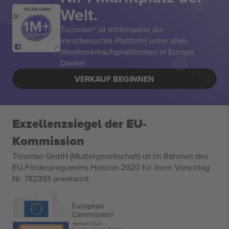
Welt.
VIELEN DANK!
Ticombo® ist mittlerweile die
meistbesuchte Plattform unter allen
Wiederverkaufsplattformen in Europa.
Danke!
VERKAUF BEGINNEN
Exzellenzsiegel der EU-
Kommission
Ticombo GmbH (Muttergesellschaft) ist im Rahmen des
EU-Förderprogramms Horizon 2020 für ihren Vorschlag
Nr. 782393 anerkannt.