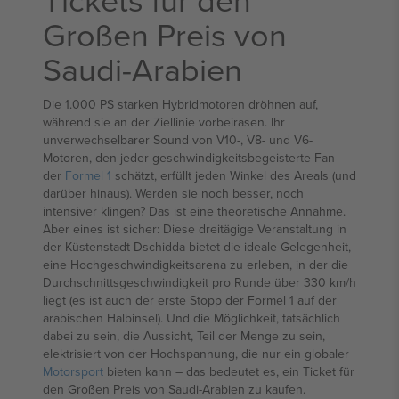
Großen Preis von
Saudi-Arabien
Die 1.000 PS starken Hybridmotoren dröhnen auf,
während sie an der Ziellinie vorbeirasen. Ihr
unverwechselbarer Sound von V10-, V8- und V6-
Motoren, den jeder geschwindigkeitsbegeisterte Fan
der
Formel 1
schätzt, erfüllt jeden Winkel des Areals (und
darüber hinaus). Werden sie noch besser, noch
intensiver klingen? Das ist eine theoretische Annahme.
Aber eines ist sicher: Diese dreitägige Veranstaltung in
der Küstenstadt Dschidda bietet die ideale Gelegenheit,
eine Hochgeschwindigkeitsarena zu erleben, in der die
Durchschnittsgeschwindigkeit pro Runde über 330 km/h
liegt (es ist auch der erste Stopp der Formel 1 auf der
arabischen Halbinsel). Und die Möglichkeit, tatsächlich
dabei zu sein, die Aussicht, Teil der Menge zu sein,
elektrisiert von der Hochspannung, die nur ein globaler
Motorsport
bieten kann – das bedeutet es, ein Ticket für
den Großen Preis von Saudi-Arabien zu kaufen.