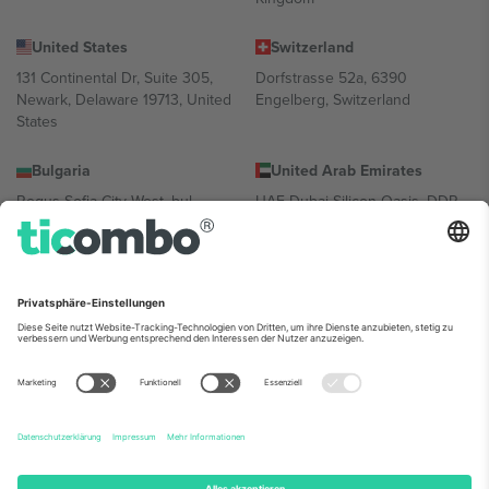
United States
Switzerland
131 Continental Dr, Suite 305,
Dorfstrasse 52a, 6390
Newark, Delaware 19713, United
Engelberg, Switzerland
States
Bulgaria
United Arab Emirates
Regus Sofia City West, bul
UAE Dubai Silicon Oasis, DDP
Totleben 53-55, 1606 Sofia,
Building A1, Office 302, Dubai,
Bulgaria
United Arab Emirates
Mexico
Av Chapultepec 360, Roma
Norte, Cuauhtémoc, 06700
Ciudad de México, CDMX,
Mexico
Die juristische Person des Plattformanbieters kann je nach
Standort, Veranstaltung und/oder Domäne variieren. Weitere
Informationen finden Sie auf der jeweiligen Veranstaltungsseite, im