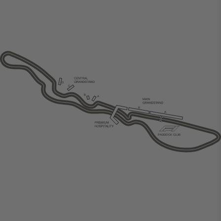
D
C
B
A
B
A
P
ADDOCK CLUB