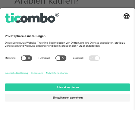
Arabien kaufen?
Der richtige Zeitpunkt für den Kauf ist entscheidend.
Wer zu spät kauft, verpasst möglicherweise gute
Sitzplatzoptionen und preisgünstige Tickets, die es nie
auf den Zweitmarkt schaffen. Die Erfahrung aus den
Vorjahren legt nahe, die Tickets weit im Voraus zu
kaufen, um sich bevorzugte Sitzplätze und bessere
Preise zu sichern. Verkäufer geben manchmal später
zusätzliche Kontingente frei, aber sich darauf zu
verlassen ist riskant – je näher die Veranstaltung rückt,
desto begrenzter und teurer werden die verfügbaren
Tickets in der Regel.
Aktuelle Nachrichten aus
der Formel 1
Der Große Preis von Singapur, der für den 16.
September 2026 geplant ist, wird in einigen Märkten von
großen Sendern wie Sky Sports und ESPN übertragen.
Der Ansatz der Formel 1, über mehrere Kanäle zu
senden, bietet den Fans vielfältige