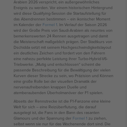
Arabien 2026 verspricht, ein außergewöhnliches
Ereignis zu werden. Vor einem historischen Hintergrund
wird diese Qualifying-Session die Startaufstellung für
das Abendrennen bestimmen – ein ikonischer Moment
im Kalender der
Formel 1
. Im Verlauf der Saison 2026
wird der Große Preis von Saudi-Arabien als neuntes von
bemerkenswerten 24 Rennen ausgetragen und damit
die Meisterschaft maßgeblich prägen. Der Stadtkurs von
Dschidda setzt mit seinem Hochgeschwindigkeitslayout
ein deutliches Zeichen und fordert von den Fahrern
eine nahezu perfekte Leistung ihrer Turbo-Hybrid-V6-
Triebwerke. „Mutig und entschlossen“ scheint die
passende Beschreibung für die Bewältigung der vielen
Kurven dieser Strecke zu sein, wo Präzision und Können
eine große Rolle bei der visuellen Dramatik der
nervenaufreibenden knappen Duelle und
atemberaubenden Überholmanöver der F1 spielen.
Abseits der Rennstrecke ist die F1-Fanzone eine kleine
Welt für sich – eine Reizüberflutung, die darauf
ausgelegt ist, die Fans in den Bann des rasanten
Glamours und der Spannung der
Formel 1
zu ziehen,
selbst wenn sie nur für das Wochenende dort sind. Die