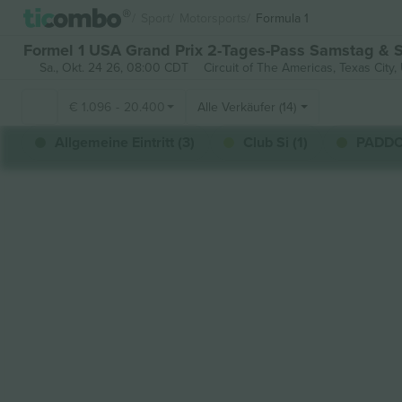
Sport
Motorsports
Formula 1
Formel 1 USA Grand Prix 2-Tages-Pass Samstag & S
Sa., Okt. 24 26, 08:00 CDT
Circuit of The Americas,
Texas City,
€
1.096
-
20.400
Alle Verkäufer (14)
Allgemeine Eintritt (3)
Club Si (1)
PADDO