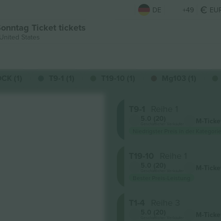
DE
+49
EU
onntag Ticket tickets
 United States
CK (1)
T9-1 (1)
T19-10 (1)
Mg103 (1)
T9-1
Reihe 1
5.0 (20)
M-Ticke
Geschäftlicher Verkäufer
Niedrigster Preis in der Kategorie
T19-10
Reihe 1
5.0 (20)
M-Ticke
Geschäftlicher Verkäufer
Bester Preis-Leistung
T1-4
Reihe 3
5.0 (20)
M-Ticke
Geschäftlicher Verkäufer