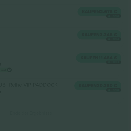
KAUFEN
2.678 €
JE TICKET
KAUFEN
3.348 €
JE TICKET
KAUFEN
11.464 €
JE TICKET
t
 auf
LUB
Reihe VIP PADDOCK
KAUFEN
20.380 €
JE TICKET
t
Ende der Ergebnisse