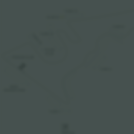
TURN 12
CLUB SI
TURN 6
TURN 15
TURN 19
PLAZA

CLUB
PODIUM CLUB
TURN 4
MAIN

GRANDSTAND
TURN 1
P
PARKING