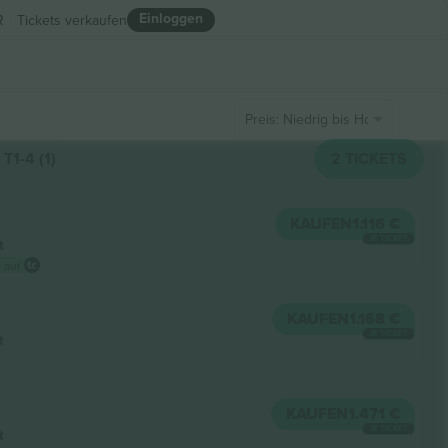
Einloggen
R
Tickets verkaufen
Preis: Niedrig bis Hoch
T1-4 (1)
2
TICKETS
KAUFEN
1.116 €
JE TICKET
t
 auf
KAUFEN
1.168 €
JE TICKET
t
KAUFEN
1.471 €
JE TICKET
t