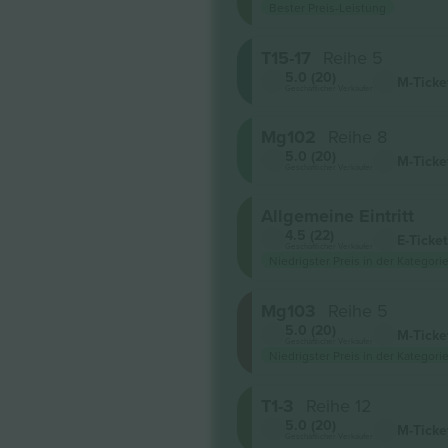
Bester Preis-Leistung
T15-17
Reihe 5
5.0 (20)
M-Ticke
Geschäftlicher Verkäufer
Mg102
Reihe 8
5.0 (20)
M-Ticke
Geschäftlicher Verkäufer
Allgemeine Eintritt
4.5 (22)
E-Ticket
Geschäftlicher Verkäufer
Niedrigster Preis in der Kategorie
Mg103
Reihe 5
5.0 (20)
M-Ticke
Geschäftlicher Verkäufer
Niedrigster Preis in der Kategorie
T1-3
Reihe 12
5.0 (20)
M-Ticke
Geschäftlicher Verkäufer