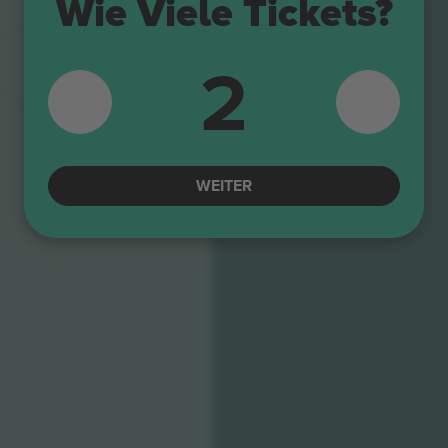
Wie Viele Tickets?
2
TURN 9
WEITER