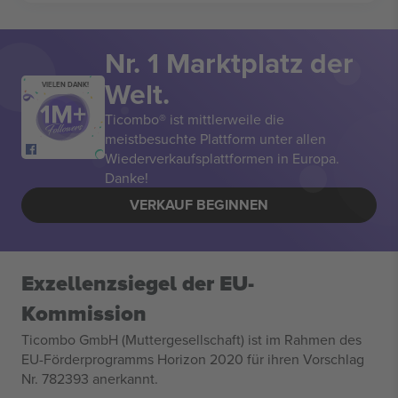
Nr. 1 Marktplatz der
Welt.
VIELEN DANK!
Ticombo® ist mittlerweile die
meistbesuchte Plattform unter allen
Wiederverkaufsplattformen in Europa.
Danke!
VERKAUF BEGINNEN
Exzellenzsiegel der EU-
Kommission
Ticombo GmbH (Muttergesellschaft) ist im Rahmen des
EU-Förderprogramms Horizon 2020 für ihren Vorschlag
Nr. 782393 anerkannt.