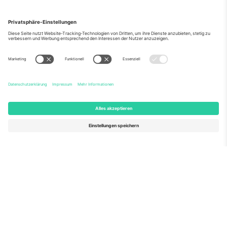
Über Uns
Unternehmensdienstleistungen
Team
Häufig gestellte Fragen
TixProtect
Wie es funktioniert
Impressum
Hotels
Allgemeine Geschäftsbedingungen
WM-Hub
Partnerprogramm
Kontakt
Büros und Support