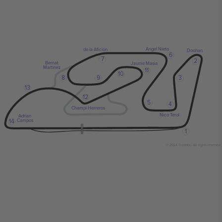
Angel Nieto
de la Aficion
Doohan
6
7
2
Bernat
Jaume Masia
Martinez
11
10
8
9
3
13
12
5
4
Champi Herreros
Nico Terol
Adrian
14
Campos
1
© 2024 Ticombo. All rights reserved