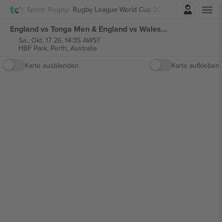
Einloggen
Sport
Rugby
Rugby League World Cup 2026
England vs Tonga Men & England vs Wales Women Rugby League World Cup 2026 tickets
Sa., Okt. 17 26, 14:35 AWST
HBF Park,
Perth, Australia
Karte ausblenden
Karte aufkleben