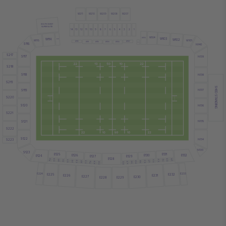
W211
W210
W209
W208
W207
SOUTH WEST
SUPER SUITE
14
13
12
11
10
9
8
7
6
5
4
3
2
1
W104
W103
W105
W114
W102
W113
W101
W115
W112
W107
W111
W110
W109
W108
S116
W106
N140
S217
S117
N139
S218
S118
N138
S219
SHED STANDING
S119
N137
S220
S120
N136
S221
S121
N135
S222
S122
N134
S223
N133
S123
E125
E131
E126
E130
E132
E124
E127
E129
E128
82
36
80
38
78
40
76
42
44
74
46
72
48
70
81
35
50
68
37
79
52
66
39
77
54
64
41
75
56
62
43
73
58
60
45
71
47
69
49
67
51
65
53
63
55
61
57
59
E225
E232
E224
E233
E226
E231
E227
E230
E229
E228