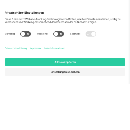
Über Uns
Unternehmensdienstleistungen
Team
Häufig gestellte Fragen
TixProtect
Wie es funktioniert
Impressum
Hotels
Allgemeine Geschäftsbedingungen
WM-Hub
Partnerprogramm
Kontakt
Büros und Support