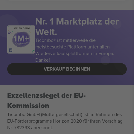
Nr. 1 Marktplatz der
Welt.
VIELEN DANK!
Ticombo® ist mittlerweile die
meistbesuchte Plattform unter allen
Wiederverkaufsplattformen in Europa.
Danke!
VERKAUF BEGINNEN
Exzellenzsiegel der EU-
Kommission
Ticombo GmbH (Muttergesellschaft) ist im Rahmen des
EU-Förderprogramms Horizon 2020 für ihren Vorschlag
Nr. 782393 anerkannt.