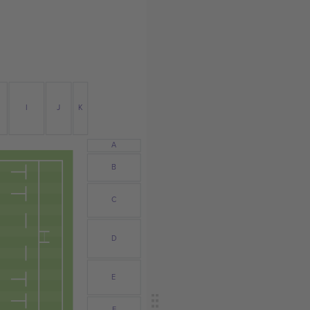
I
J
K
A
B
C
D
E
F