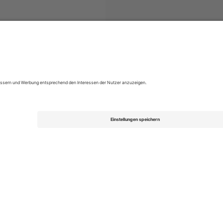
uper League
Tickets