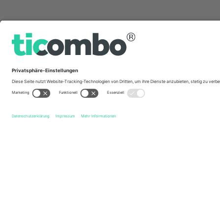
Schnelle Links
Leigh Leopards
Tickets
Wakefield Trinity
Tickets
S