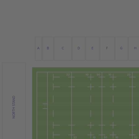
A
B
C
D
E
F
H
G
NORTH STAND